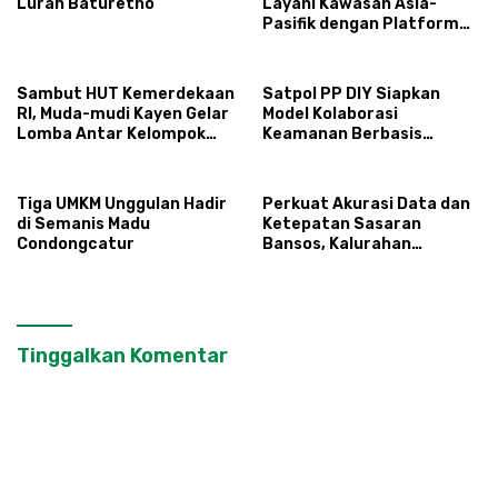
Lurah Baturetno
Layani Kawasan Asia-
Pasifik dengan Platform
Infrastruktur AI
Terintegerasi
Sambut HUT Kemerdekaan
Satpol PP DIY Siapkan
RI, Muda-mudi Kayen Gelar
Model Kolaborasi
Lomba Antar Kelompok
Keamanan Berbasis
Ronda
Masyarakat
Tiga UMKM Unggulan Hadir
Perkuat Akurasi Data dan
di Semanis Madu
Ketepatan Sasaran
Condongcatur
Bansos, Kalurahan
Condongcatur Tingkatkan
Kapasitas 30 Agen
Perlinsos
Tinggalkan Komentar