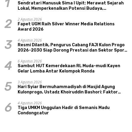
1
Sendratari Manusuk Sima I Upit: Merawat Sejarah
Lokal, Memperkenalkan Potensi Budaya,
Pariwisata, dan Ekologi Klaten
2 Agustus 2026
2
Fapet UGM Raih Silver Winner Media Relations
Award 2026
4 Agustus 2026
3
Resmi Dilantik, Pengurus Cabang FAJI Kulon Progo
2026-2030 Siap Dorong Prestasi dan Sektor Sport
Tourism Sungai Progo
6 Agustus 2026
4
Sambut HUT Kemerdekaan RI, Muda-mudi Kayen
Gelar Lomba Antar Kelompok Ronda
3 Agustus 2026
5
Hari Syiar Bermuhammadiyah di Masjid Agung
Kulonprogo, Ustadz Khoiruddin Bashori: Faktor
Utama Keluarga Sakinah Adalah Agama
4 Agustus 2026
6
Tiga UMKM Unggulan Hadir di Semanis Madu
Condongcatur