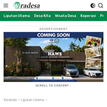
Langsung
ke
konten
Liputan Utama
Desa Kita
Wisata Desa
Koperasi
Prof
ADVERTISEMENT
SCROLL TO CONTENT ↓
Beranda
Liputan Utama