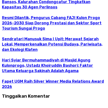
Bansos, Kalurahan Condongcatur Tingkatkan
Kapasitas 30 Agen Perlinsos
Resmi Dilantik, Pengurus Cabang FAJI Kulon Progo
2026-2030 Siap Dorong Prestasi dan Sektor Sport
Tourism Sungai Progo
Sendratari Manusuk Sima I Upit: Merawat Sejarah
Lokal, Memperkenalkan Potensi Budaya, Pariwisata,
dan Ekologi Klaten
Hari Syiar Bermuhammadiyah di Masjid Agung
Kulonprogo, Ustadz Khoiruddin Bashori: Faktor
Utama Keluarga Sakinah Adalah Agama
Fapet UGM Raih Silver Winner Media Relations Award
2026
Tinggalkan Komentar