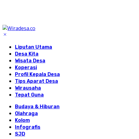
Liputan Utama
Desa Kita
Wisata Desa
Koperasi
Profil Kepala Desa
Tips Aparat Desa
Wirausaha
Tepat Guna
Budaya & Hiburan
Olahraga
Kolom
Infografis
SJD