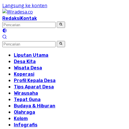
Langsung ke konten
Redaksi
Kontak
Liputan Utama
Desa Kita
Wisata Desa
Koperasi
Profil Kepala Desa
Tips Aparat Desa
Wirausaha
Tepat Guna
Budaya & Hiburan
Olahraga
Kolom
Infografis