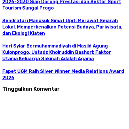
2026-2030 Siap Dorong Prestasi dan Sektor Sport
Tourism Sungai Progo
Sendratari Manusuk Sima I Upit: Merawat Sejarah
Lokal, Memperkenalkan Potensi Budaya, Pariwisata,
dan Ekologi Klaten
Hari Syiar Bermuhammadiyah di Masjid Agung
Kulonprogo, Ustadz Khoiruddin Bashori: Faktor
Utama Keluarga Sakinah Adalah Agama
Fapet UGM Raih Silver Winner Media Relations Award
2026
Tinggalkan Komentar