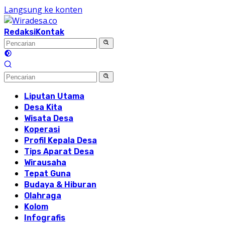
Langsung ke konten
Redaksi
Kontak
Liputan Utama
Desa Kita
Wisata Desa
Koperasi
Profil Kepala Desa
Tips Aparat Desa
Wirausaha
Tepat Guna
Budaya & Hiburan
Olahraga
Kolom
Infografis