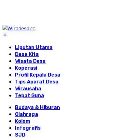
Liputan Utama
Desa Kita
Wisata Desa
Koperasi
Profil Kepala Desa
Tips Aparat Desa
Wirausaha
Tepat Guna
Budaya & Hiburan
Olahraga
Kolom
Infografis
SJD