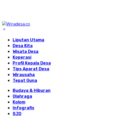
Liputan Utama
Desa Kita
Wisata Desa
Koperasi
Profil Kepala Desa
Tips Aparat Desa
Wirausaha
Tepat Guna
Budaya & Hiburan
Olahraga
Kolom
Infografis
SJD