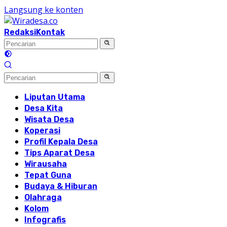
Langsung ke konten
Redaksi
Kontak
Liputan Utama
Desa Kita
Wisata Desa
Koperasi
Profil Kepala Desa
Tips Aparat Desa
Wirausaha
Tepat Guna
Budaya & Hiburan
Olahraga
Kolom
Infografis