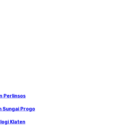
 Perlinsos
m Sungai Progo
logi Klaten