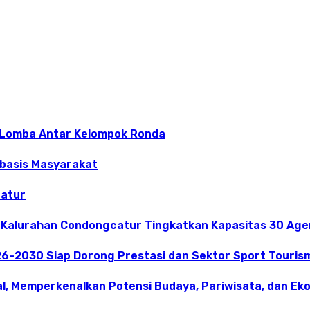
 Lomba Antar Kelompok Ronda
rbasis Masyarakat
catur
 Kalurahan Condongcatur Tingkatkan Kapasitas 30 Agen
26-2030 Siap Dorong Prestasi dan Sektor Sport Touris
l, Memperkenalkan Potensi Budaya, Pariwisata, dan Eko