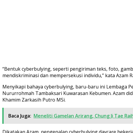
“Bentuk cyberbulying, seperti pengiriman teks, foto, ga
mendiskriminasi dan mempersekusi individu,” kata Azam R
Menyikapi bahaya cyberbulying, baru-baru ini Lembaga 
Nururrohmah Tambaksari Kuwarasan Kebumen. Azam didamp
Khamim Zarkasih Putro MSi.
Baca Juga:
Meneliti Gamelan Arirang, Chung Ji Tae Rai
Dikatakan Azam, pengenalan cyberbulying daycare beker