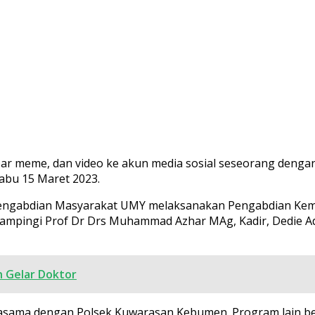
mbar meme, dan video ke akun media sosial seseorang denga
abu 15 Maret 2023.
Pengabdian Masyarakat UMY melaksanakan Pengabdian Kemi
ingi Prof Dr Drs Muhammad Azhar MAg, Kadir, Dedie Adhy
h Gelar Doktor
jasama dengan Polsek Kuwarasan Kebumen. Program lain be