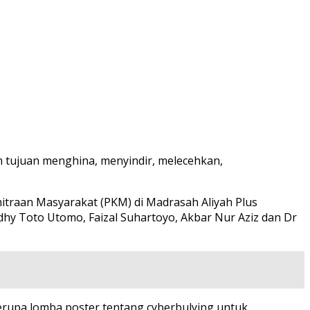
n tujuan menghina, menyindir, melecehkan,
traan Masyarakat (PKM) di Madrasah Aliyah Plus
 Toto Utomo, Faizal Suhartoyo, Akbar Nur Aziz dan Dr
rupa lomba poster tentang cyberbulying untuk