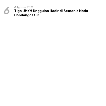
Warga Ngipikrejo 1
4 Agustus 2026
6
Tiga UMKM Unggulan Hadir di Semanis Madu
Condongcatur