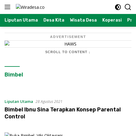
Langsung
ke
konten
Liputan Utama
Desa Kita
Wisata Desa
Koperasi
Prof
ADVERTISEMENT
SCROLL TO CONTENT ↓
Bimbel
Liputan Utama
28 Agustus 2021
Bimbel Ibnu Sina Terapkan Konsep Parental
Control