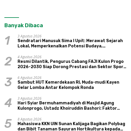
Banyak Dibaca
3 Agustus 2026
1
Sendratari Manusuk Sima I Upit: Merawat Sejarah
Lokal, Memperkenalkan Potensi Budaya,
Pariwisata, dan Ekologi Klaten
4 Agustus 2026
2
Resmi Dilantik, Pengurus Cabang FAJI Kulon Progo
2026-2030 Siap Dorong Prestasi dan Sektor Sport
Tourism Sungai Progo
6 Agustus 2026
3
Sambut HUT Kemerdekaan RI, Muda-mudi Kayen
Gelar Lomba Antar Kelompok Ronda
3 Agustus 2026
4
Hari Syiar Bermuhammadiyah di Masjid Agung
Kulonprogo, Ustadz Khoiruddin Bashori: Faktor
Utama Keluarga Sakinah Adalah Agama
8 Agustus 2026
5
Mahasiswa KKN UIN Sunan Kalijaga Bagikan Polybag
dan Bibit Tanaman Sayuran Hortikultura kepada