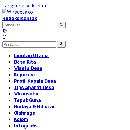
Langsung ke konten
Redaksi
Kontak
Liputan Utama
Desa Kita
Wisata Desa
Koperasi
Profil Kepala Desa
Tips Aparat Desa
Wirausaha
Tepat Guna
Budaya & Hiburan
Olahraga
Kolom
Infografis