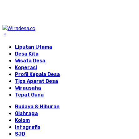
Liputan Utama
Desa Kita
Wisata Desa
Koperasi
Profil Kepala Desa
Tips Aparat Desa
Wirausaha
Tepat Guna
Budaya & Hiburan
Olahraga
Kolom
Infografis
SJD