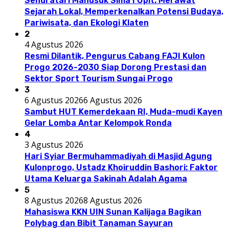
Sendratari Manusuk Sima I Upit: Merawat
Sejarah Lokal, Memperkenalkan Potensi Budaya,
Pariwisata, dan Ekologi Klaten
2
4 Agustus 2026
Resmi Dilantik, Pengurus Cabang FAJI Kulon
Progo 2026-2030 Siap Dorong Prestasi dan
Sektor Sport Tourism Sungai Progo
3
6 Agustus 2026
6 Agustus 2026
Sambut HUT Kemerdekaan RI, Muda-mudi Kayen
Gelar Lomba Antar Kelompok Ronda
4
3 Agustus 2026
Hari Syiar Bermuhammadiyah di Masjid Agung
Kulonprogo, Ustadz Khoiruddin Bashori: Faktor
Utama Keluarga Sakinah Adalah Agama
5
8 Agustus 2026
8 Agustus 2026
Mahasiswa KKN UIN Sunan Kalijaga Bagikan
Polybag dan Bibit Tanaman Sayuran