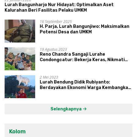
Lurah Bangunharjo Nur Hidayat: Optimalkan Aset
Kalurahan Beri Fasilitas Pelaku UMKM
16 September 2025
H. Parja, Lurah Bangunjiwo: Maksimalkan
Potensi Desa dan UMKM
19 Agustus 2023
Reno Chandra Sangaji Lurahe
Condongcatur: Bekerja Keras, Nikmati
Proses, Dengarkan Suara Masyarakat,
dan Syukuri Hasil
2 Mei 2023
Lurah Bendung Didik Rubiyanto:
Berdayakan Ekonomi Warga Kembangkan
Kawasan Lumbung Mataraman
Selengkapnya
Kolom