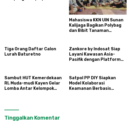
dan Sehat
Mahasiswa KKN UIN Sunan
Kalijaga Bagikan Polybag
dan Bibit Tanaman
Sayuran Hortikultura
kepada Warga Ngipikrejo 1
Tiga Orang Daftar Calon
Zankore by Indosat Siap
Lurah Baturetno
Layani Kawasan Asia-
Pasifik dengan Platform
Infrastruktur AI
Terintegerasi
Sambut HUT Kemerdekaan
Satpol PP DIY Siapkan
RI, Muda-mudi Kayen Gelar
Model Kolaborasi
Lomba Antar Kelompok
Keamanan Berbasis
Ronda
Masyarakat
Tinggalkan Komentar