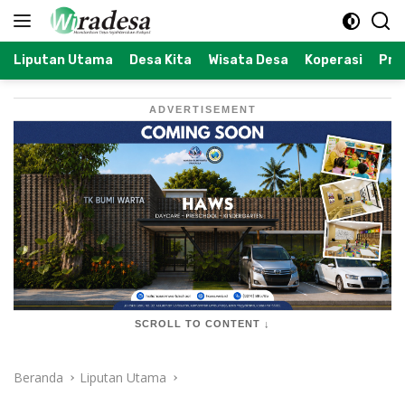
Langsung
ke
konten
Liputan Utama
Desa Kita
Wisata Desa
Koperasi
Prof
ADVERTISEMENT
SCROLL TO CONTENT ↓
Beranda
Liputan Utama