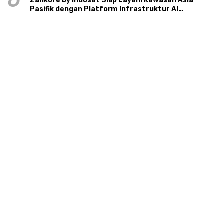
6
Zankore by Indosat Siap Layani Kawasan Asia-
Pasifik dengan Platform Infrastruktur AI
Terintegerasi