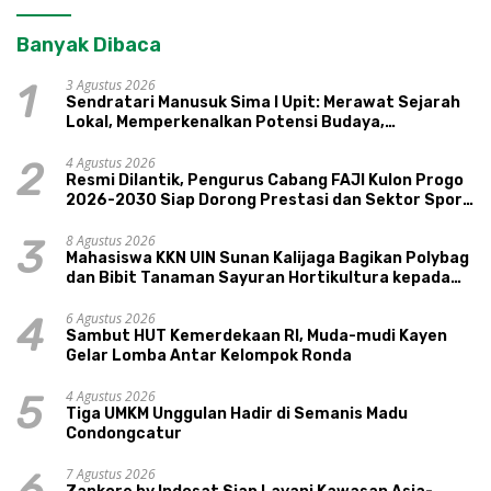
Banyak Dibaca
3 Agustus 2026
1
Sendratari Manusuk Sima I Upit: Merawat Sejarah
Lokal, Memperkenalkan Potensi Budaya,
Pariwisata, dan Ekologi Klaten
4 Agustus 2026
2
Resmi Dilantik, Pengurus Cabang FAJI Kulon Progo
2026-2030 Siap Dorong Prestasi dan Sektor Sport
Tourism Sungai Progo
8 Agustus 2026
3
Mahasiswa KKN UIN Sunan Kalijaga Bagikan Polybag
dan Bibit Tanaman Sayuran Hortikultura kepada
Warga Ngipikrejo 1
6 Agustus 2026
4
Sambut HUT Kemerdekaan RI, Muda-mudi Kayen
Gelar Lomba Antar Kelompok Ronda
4 Agustus 2026
5
Tiga UMKM Unggulan Hadir di Semanis Madu
Condongcatur
7 Agustus 2026