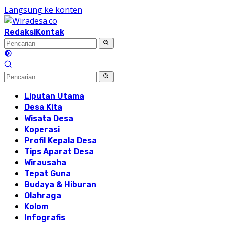
Langsung ke konten
Redaksi
Kontak
Liputan Utama
Desa Kita
Wisata Desa
Koperasi
Profil Kepala Desa
Tips Aparat Desa
Wirausaha
Tepat Guna
Budaya & Hiburan
Olahraga
Kolom
Infografis