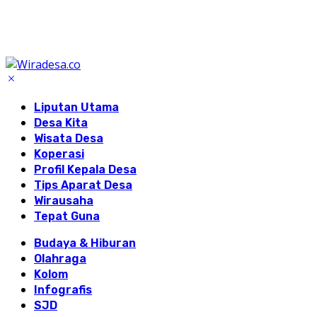
Liputan Utama
Desa Kita
Wisata Desa
Koperasi
Profil Kepala Desa
Tips Aparat Desa
Wirausaha
Tepat Guna
Budaya & Hiburan
Olahraga
Kolom
Infografis
SJD