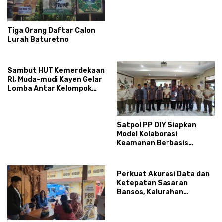
Infrastruktur AI
Terintegerasi
Tiga Orang Daftar Calon
Lurah Baturetno
Sambut HUT Kemerdekaan
RI, Muda-mudi Kayen Gelar
Lomba Antar Kelompok
Ronda
Satpol PP DIY Siapkan
Model Kolaborasi
Keamanan Berbasis
Masyarakat
Perkuat Akurasi Data dan
Ketepatan Sasaran
Bansos, Kalurahan
Condongcatur Tingkatkan
Kapasitas 30 Agen
Perlinsos