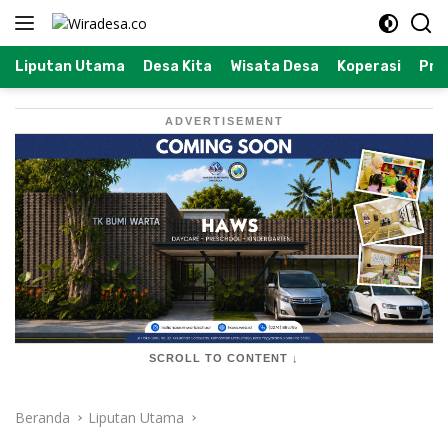
Langsung
ke
konten
Liputan Utama
Desa Kita
Wisata Desa
Koperasi
Prof
ADVERTISEMENT
SCROLL TO CONTENT ↓
Beranda
Liputan Utama