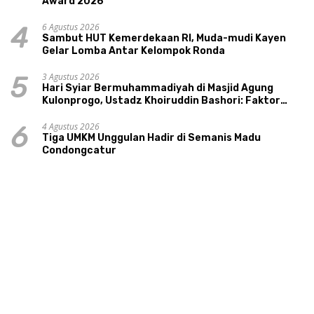
Award 2026
6 Agustus 2026
4
Sambut HUT Kemerdekaan RI, Muda-mudi Kayen
Gelar Lomba Antar Kelompok Ronda
3 Agustus 2026
5
Hari Syiar Bermuhammadiyah di Masjid Agung
Kulonprogo, Ustadz Khoiruddin Bashori: Faktor
Utama Keluarga Sakinah Adalah Agama
4 Agustus 2026
6
Tiga UMKM Unggulan Hadir di Semanis Madu
Condongcatur