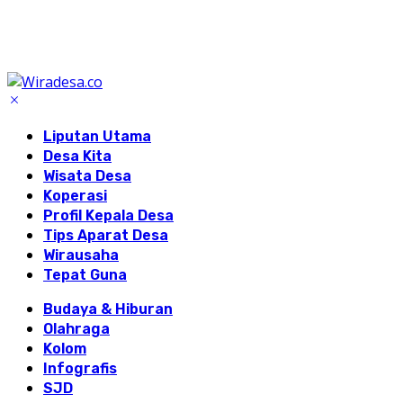
Liputan Utama
Desa Kita
Wisata Desa
Koperasi
Profil Kepala Desa
Tips Aparat Desa
Wirausaha
Tepat Guna
Budaya & Hiburan
Olahraga
Kolom
Infografis
SJD