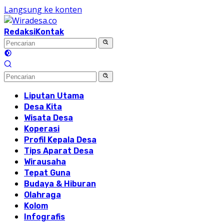
Langsung ke konten
Redaksi
Kontak
Liputan Utama
Desa Kita
Wisata Desa
Koperasi
Profil Kepala Desa
Tips Aparat Desa
Wirausaha
Tepat Guna
Budaya & Hiburan
Olahraga
Kolom
Infografis