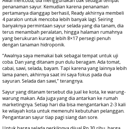
Awal mencoba, dia menggunakan bak sebagai tempat
penanaman sayur. Kemudian karena penanaman
pertamanya dianggap berhasil, Ready akhirnya membeli
4 paralon untuk mencoba lebih banyak lagi. Seiring
banyaknya permintaan sayur selada yang dia tanam, dia
terus menambah peralatan, hingga halaman rumahnya
yang berukuran kurang lebih 8×17 persegi penuh
dengan tanaman hidroponik.
“Awalnya saya memakai bak sebagai tempat untuk uji
coba. Dan yang ditanam pun dulu beragam. Ada tomat,
cabai, sawi, selada, bayam. Tapi karena yang lainnya lebih
lama panen, akhirnya saat ini saya fokus pada dua
sayuran. Selada dan sawi,” terangnya.
Sayur yang ditanam tersebut dia jual ke kota, ke warung-
warung makan. Ada juga yang dia antarkan ke rumah
marketingnya. Setiap hari dia bisa mengantarkan 2-3 kali
ke wilayah kota untuk memenuhi kebutuhan pelanggan.
Pengantaran sayur tiap pagi siang dan sore.
Untuk harga selada perkilonya dijual Rp 30 ribu, harga