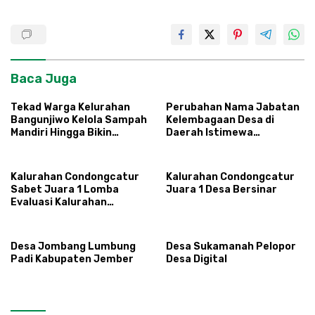
Baca Juga
Tekad Warga Kelurahan
Perubahan Nama Jabatan
Bangunjiwo Kelola Sampah
Kelembagaan Desa di
Mandiri Hingga Bikin
Daerah Istimewa
Masterplan
Yogyakarta
Kalurahan Condongcatur
Kalurahan Condongcatur
Sabet Juara 1 Lomba
Juara 1 Desa Bersinar
Evaluasi Kalurahan
Inovatif 2024
Desa Jombang Lumbung
Desa Sukamanah Pelopor
Padi Kabupaten Jember
Desa Digital