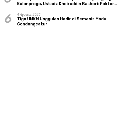
Kulonprogo, Ustadz Khoiruddin Bashori: Faktor
Utama Keluarga Sakinah Adalah Agama
4 Agustus 2026
6
Tiga UMKM Unggulan Hadir di Semanis Madu
Condongcatur