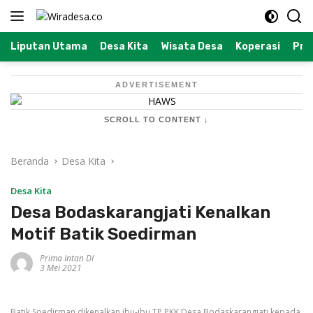
Langsung
ke
konten
Liputan Utama
Desa Kita
Wisata Desa
Koperasi
Prof
ADVERTISEMENT
SCROLL TO CONTENT ↓
Beranda
Desa Kita
Desa Kita
Desa Bodaskarangjati Kenalkan
Motif Batik Soedirman
Prima Intan DI
3 Mei 2021
Batik Soedirman dikenalkan ibu-ibu TP PKK Desa Bodaskarangjati kepada