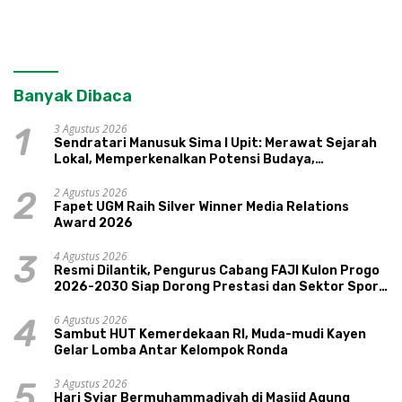
Banyak Dibaca
3 Agustus 2026
1
Sendratari Manusuk Sima I Upit: Merawat Sejarah
Lokal, Memperkenalkan Potensi Budaya,
Pariwisata, dan Ekologi Klaten
2 Agustus 2026
2
Fapet UGM Raih Silver Winner Media Relations
Award 2026
4 Agustus 2026
3
Resmi Dilantik, Pengurus Cabang FAJI Kulon Progo
2026-2030 Siap Dorong Prestasi dan Sektor Sport
Tourism Sungai Progo
6 Agustus 2026
4
Sambut HUT Kemerdekaan RI, Muda-mudi Kayen
Gelar Lomba Antar Kelompok Ronda
3 Agustus 2026
5
Hari Syiar Bermuhammadiyah di Masjid Agung