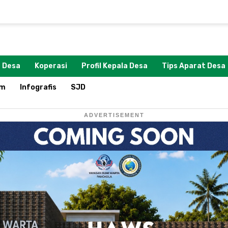
 Desa
Koperasi
Profil Kepala Desa
Tips Aparat Desa
om
Infografis
SJD
ADVERTISEMENT