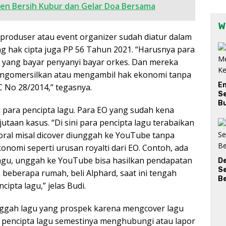
n Bersih Kubur dan Gelar Doa Bersama
W
produser atau event organizer sudah diatur dalam
g hak cipta juga PP 56 Tahun 2021. “Harusnya para
yang bayar penyanyi bayar orkes. Dan mereka
mengomersilkan atau mengambil hak ekonomi tanpa
E
C No 28/2014,” tegasnya.
Se
Bu
 para pencipta lagu. Para EO yang sudah kena
 jutaan kasus. “Di sini para pencipta lagu terabaikan
ral misal dicover diunggah ke YouTube tanpa
nomi seperti urusan royalti dari EO. Contoh, ada
agu, unggah ke YouTube bisa hasilkan pendapatan
D
S
beberapa rumah, beli Alphard, saat ini tengah
Be
pta lagu,” jelas Budi.
ggah lagu yang prospek karena mengcover lagu
 pencipta lagu semestinya menghubungi atau lapor