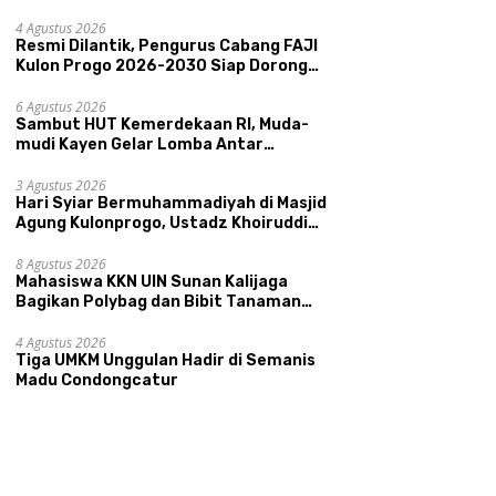
Memperkenalkan Potensi Budaya,
Pariwisata, dan Ekologi Klaten
4 Agustus 2026
Resmi Dilantik, Pengurus Cabang FAJI
Kulon Progo 2026-2030 Siap Dorong
Prestasi dan Sektor Sport Tourism
Sungai Progo
6 Agustus 2026
Sambut HUT Kemerdekaan RI, Muda-
mudi Kayen Gelar Lomba Antar
Kelompok Ronda
3 Agustus 2026
Hari Syiar Bermuhammadiyah di Masjid
Agung Kulonprogo, Ustadz Khoiruddin
Bashori: Faktor Utama Keluarga
Sakinah Adalah Agama
8 Agustus 2026
Mahasiswa KKN UIN Sunan Kalijaga
Bagikan Polybag dan Bibit Tanaman
Sayuran Hortikultura kepada Warga
Ngipikrejo 1
4 Agustus 2026
Tiga UMKM Unggulan Hadir di Semanis
Madu Condongcatur