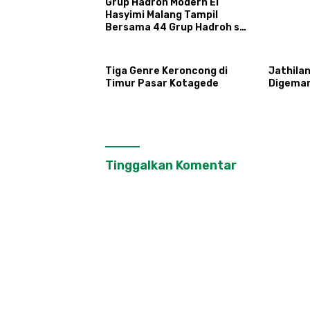
Grup Hadroh Modern El
Hasyimi Malang Tampil
Bersama 44 Grup Hadroh se-
Condongcatur
Tiga Genre Keroncong di
Jathila
Timur Pasar Kotagede
Digemar
Tinggalkan Komentar