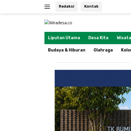
Langsung
Redaksi
Kontak
ke
konten
tutup
Liputan Utama
Desa Kita
Wisata
Budaya & Hiburan
Olahraga
Kol