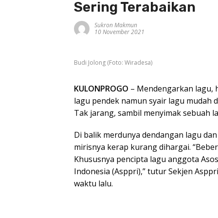
Sering Terabaikan
Sukron Makmun
10 November 2021
Budi Jolong (Foto: Wiradesa)
KULONPROGO
– Mendengarkan lagu, h
lagu pendek namun syair lagu mudah di
Tak jarang, sambil menyimak sebuah la
Di balik merdunya dendangan lagu dan 
mirisnya kerap kurang dihargai. “Beber
Khususnya pencipta lagu anggota Asos
Indonesia (Asppri),” tutur Sekjen Aspp
waktu lalu.