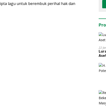
cipta lagu untuk berembuk perihal hak dan
Pro
22 Ja
Lur
Aset