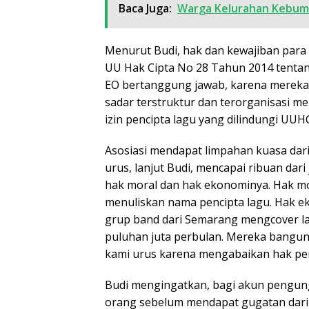
Baca Juga:
Warga Kelurahan Kebume
Menurut Budi, hak dan kewajiban para 
UU Hak Cipta No 28 Tahun 2014 tentan
EO bertanggung jawab, karena mereka 
sadar terstruktur dan terorganisasi 
izin pencipta lagu yang dilindungi UUH
Asosiasi mendapat limpahan kuasa dari
urus, lanjut Budi, mencapai ribuan dari
hak moral dan hak ekonominya. Hak mo
menuliskan nama pencipta lagu. Hak eko
grup band dari Semarang mengcover l
puluhan juta perbulan. Mereka bangun 
kami urus karena mengabaikan hak penci
Budi mengingatkan, bagi akun pengun
orang sebelum mendapat gugatan dari