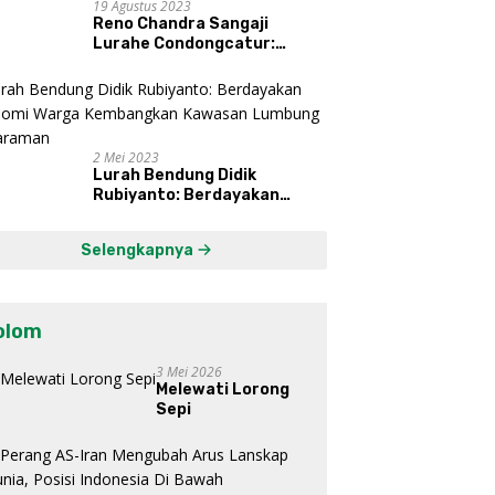
19 Agustus 2023
Reno Chandra Sangaji
Lurahe Condongcatur:
Bekerja Keras, Nikmati
Proses, Dengarkan Suara
Masyarakat, dan Syukuri
Hasil
2 Mei 2023
Lurah Bendung Didik
Rubiyanto: Berdayakan
Ekonomi Warga Kembangkan
Kawasan Lumbung
Selengkapnya
Mataraman
olom
3 Mei 2026
Melewati Lorong
Sepi