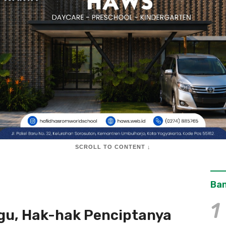
SCROLL TO CONTENT ↓
Ban
1
gu, Hak-hak Penciptanya