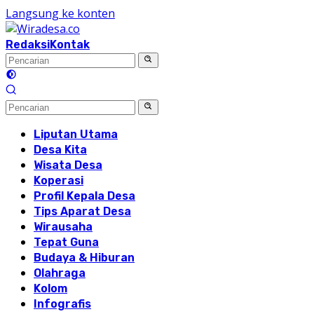
Langsung ke konten
Redaksi
Kontak
Liputan Utama
Desa Kita
Wisata Desa
Koperasi
Profil Kepala Desa
Tips Aparat Desa
Wirausaha
Tepat Guna
Budaya & Hiburan
Olahraga
Kolom
Infografis