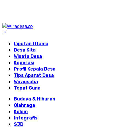
Liputan Utama
Desa Kita
Wisata Desa
Koperasi
Profil Kepala Desa
Tips Aparat Desa
Wirausaha
Tepat Guna
Budaya & Hiburan
Olahraga
Kolom
Infografis
SJD