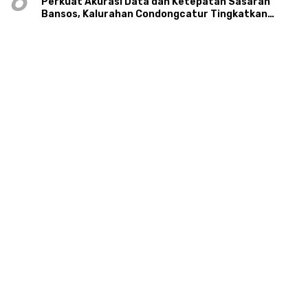
6
Perkuat Akurasi Data dan Ketepatan Sasaran
Bansos, Kalurahan Condongcatur Tingkatkan
Kapasitas 30 Agen Perlinsos