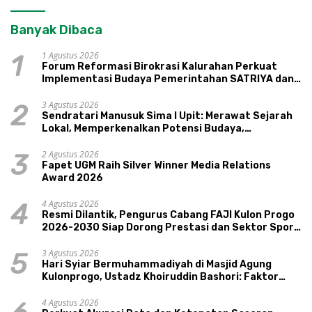
Banyak Dibaca
1 Agustus 2026
1
Forum Reformasi Birokrasi Kalurahan Perkuat
Implementasi Budaya Pemerintahan SATRIYA dan
Nilai Kepamongan DIY
3 Agustus 2026
2
Sendratari Manusuk Sima I Upit: Merawat Sejarah
Lokal, Memperkenalkan Potensi Budaya,
Pariwisata, dan Ekologi Klaten
2 Agustus 2026
3
Fapet UGM Raih Silver Winner Media Relations
Award 2026
4 Agustus 2026
4
Resmi Dilantik, Pengurus Cabang FAJI Kulon Progo
2026-2030 Siap Dorong Prestasi dan Sektor Sport
Tourism Sungai Progo
3 Agustus 2026
5
Hari Syiar Bermuhammadiyah di Masjid Agung
Kulonprogo, Ustadz Khoiruddin Bashori: Faktor
Utama Keluarga Sakinah Adalah Agama
4 Agustus 2026