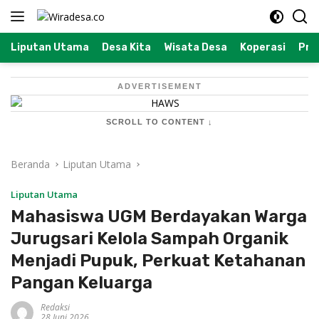
Langsung
ke
konten
Liputan Utama
Desa Kita
Wisata Desa
Koperasi
Prof
ADVERTISEMENT
SCROLL TO CONTENT ↓
Beranda
Liputan Utama
Liputan Utama
Mahasiswa UGM Berdayakan Warga
Jurugsari Kelola Sampah Organik
Menjadi Pupuk, Perkuat Ketahanan
Pangan Keluarga
Redaksi
28 Juni 2026