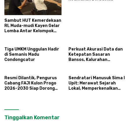
Masyarakat
Sambut HUT Kemerdekaan
RI, Muda-mudi Kayen Gelar
Lomba Antar Kelompok
Ronda
Tiga UMKM Unggulan Hadir
Perkuat Akurasi Data dan
di Semanis Madu
Ketepatan Sasaran
Condongcatur
Bansos, Kalurahan
Condongcatur Tingkatkan
Kapasitas 30 Agen
Perlinsos
Resmi Dilantik, Pengurus
Sendratari Manusuk Sima I
Cabang FAJI Kulon Progo
Upit: Merawat Sejarah
2026-2030 Siap Dorong
Lokal, Memperkenalkan
Prestasi dan Sektor Sport
Potensi Budaya,
Tourism Sungai Progo
Pariwisata, dan Ekologi
Klaten
Tinggalkan Komentar