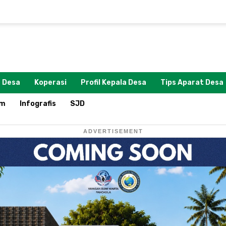
 Desa
Koperasi
Profil Kepala Desa
Tips Aparat Desa
om
Infografis
SJD
ADVERTISEMENT