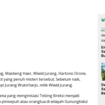
W
E
Se
Bu
ng, Masbeng Haer, Wiwid Jurang, Hartono Drone,
t yang penuh misteri tersebut. Sebelum naik,
i Jurang Wukirharjo, milik Wiwid Jurang.
D
S
Be
ama yang menginisiasi Tebing Breksi menjadi
ra pinisepuh atau orangtua di wilayah Gunungkidul