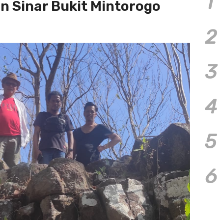
1
n Sinar Bukit Mintorogo
2
3
4
5
6