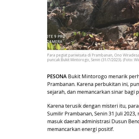
Para pegiat pariwisata di Prambanan, Ono Wiradesa,
puncak Bukit Mintorogo, Senin (31/7/2023). (Foto: W
PESONA
Bukit Mintorogo menarik perha
Prambanan. Karena perbukitan ini, pun
sejarah, dan memancarkan sinar bagi 
Karena terusik dengan misteri itu, pa
Sumilir Prambanan, Senin 31 Juli 2023,
masuk daerah administrasi Dusun Bendo
memancarkan energi positif.