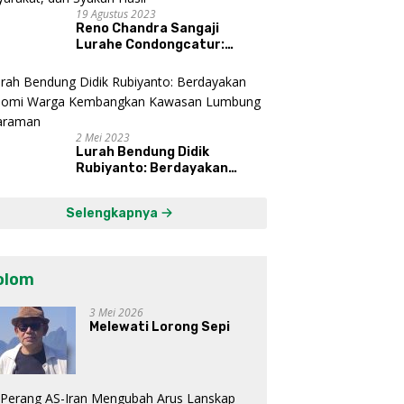
19 Agustus 2023
Reno Chandra Sangaji
Lurahe Condongcatur:
Bekerja Keras, Nikmati
Proses, Dengarkan Suara
Masyarakat, dan Syukuri
Hasil
2 Mei 2023
Lurah Bendung Didik
Rubiyanto: Berdayakan
Ekonomi Warga Kembangkan
Kawasan Lumbung
Selengkapnya
Mataraman
olom
3 Mei 2026
Melewati Lorong Sepi