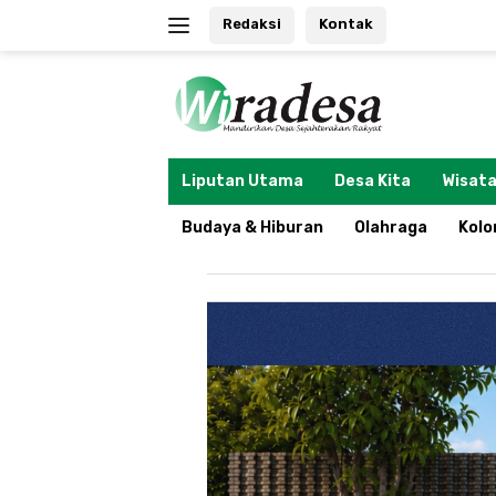
Langsung
Redaksi
Kontak
ke
konten
tutup
Liputan Utama
Desa Kita
Wisata
Budaya & Hiburan
Olahraga
Kol