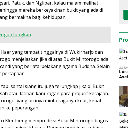
sari, Patuk, dan Nglipar, kalau malam melihat
ehingga mereka berkeyakinan bukit yang ada di
 yang bermakna bagi kehidupan.
enguntungkan
Pro
aer yang tempat tinggalnya di Wukirharjo dan
rogo menjelaskan jika di atas Bukit Mintorogo ada
candi yang berlatarbelakang agama Buddha. Selain
22 Ja
Lur
t pertapaan.
Aset
api santai siang itu juga terungkap jika di Bukit
h atau latihan kanuragan para prajurit kerajaan.
torogo, yang artinya minta raganya kuat, kebal
kan ke peperangan.
ro Klentheng memprediksi Bukit Mintorogo bagus
wisata minat khusus. Dengan posisinya, sebagai