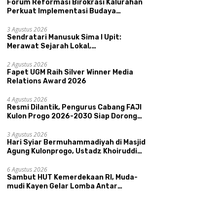
Forum Reformasi Birokrasi Kalurahan
Perkuat Implementasi Budaya
Pemerintahan SATRIYA dan Nilai
Kepamongan DIY
3 Agustus 2026
Sendratari Manusuk Sima I Upit:
Merawat Sejarah Lokal,
Memperkenalkan Potensi Budaya,
Pariwisata, dan Ekologi Klaten
2 Agustus 2026
Fapet UGM Raih Silver Winner Media
Relations Award 2026
4 Agustus 2026
Resmi Dilantik, Pengurus Cabang FAJI
Kulon Progo 2026-2030 Siap Dorong
Prestasi dan Sektor Sport Tourism
Sungai Progo
3 Agustus 2026
Hari Syiar Bermuhammadiyah di Masjid
Agung Kulonprogo, Ustadz Khoiruddin
Bashori: Faktor Utama Keluarga
Sakinah Adalah Agama
6 Agustus 2026
Sambut HUT Kemerdekaan RI, Muda-
mudi Kayen Gelar Lomba Antar
Kelompok Ronda