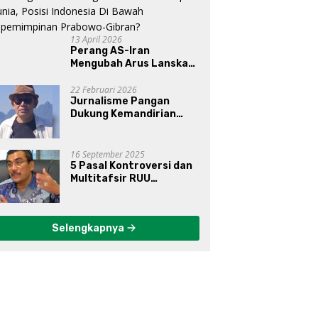
13 April 2026
Perang AS-Iran
Mengubah Arus Lanskap
Dunia, Posisi Indonesia Di
Bawah Kepemimpinan
22 Februari 2026
Jurnalisme Pangan
Prabowo-Gibran?
Dukung Kemandirian
Pangan di Indonesia
16 September 2025
5 Pasal Kontroversi dan
Multitafsir RUU
Perampasan Aset
Selengkapnya