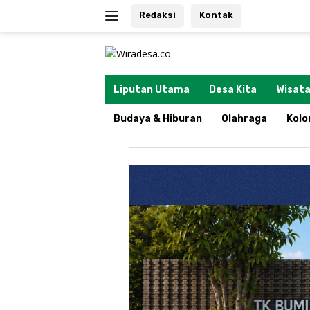
Langsung
Redaksi
Kontak
ke
konten
tutup
Liputan Utama
Desa Kita
Wisata
Budaya & Hiburan
Olahraga
Kol