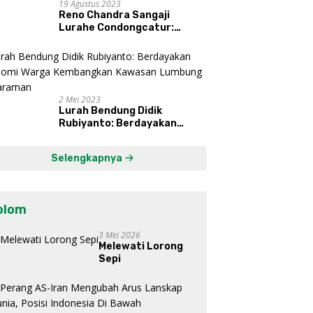
19 Agustus 2023
Reno Chandra Sangaji
Lurahe Condongcatur:
Bekerja Keras, Nikmati
Proses, Dengarkan Suara
Masyarakat, dan Syukuri
Hasil
2 Mei 2023
Lurah Bendung Didik
Rubiyanto: Berdayakan
Ekonomi Warga Kembangkan
Kawasan Lumbung
Selengkapnya
Mataraman
olom
3 Mei 2026
Melewati Lorong
Sepi