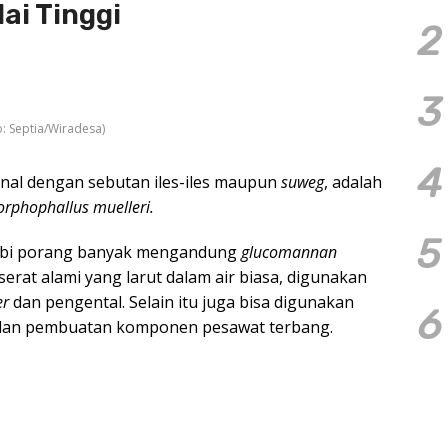
ai Tinggi
2
3
o: Septia/Wiradesa)
4
nal dengan sebutan iles-iles maupun
suweg
, adalah
rphophallus muelleri.
5
 umbi porang banyak mengandung
glucomannan
erat alami yang larut dalam air biasa, digunakan
er
dan pengental. Selain itu juga bisa digunakan
6
 dan pembuatan komponen pesawat terbang.