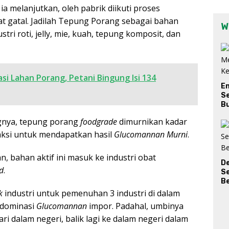
 melanjutkan, oleh pabrik diikuti proses
t gatal. Jadilah Tepung Porang sebagai bahan
W
tri roti, jelly, mie, kuah, tepung komposit, dan
si Lahan Porang, Petani Bingung Isi 134
E
Se
Bu
ngnya, tepung porang
foodgrade
dimurnikan kadar
raksi untuk mendapatkan hasil
Glucomannan
Murni
.
, bahan aktif ini masuk ke industri obat
D
d
.
S
Be
k
industri untuk pemenuhan 3 industri di dalam
didominasi
Glucomannan
impor. Padahal, umbinya
ari dalam negeri, balik lagi ke dalam negeri dalam