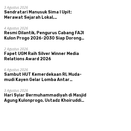
Pemerintahan SATRIYA dan Nilai
Kepamongan DIY
3 Agustus 2026
Sendratari Manusuk Sima I Upit:
Merawat Sejarah Lokal,
Memperkenalkan Potensi Budaya,
Pariwisata, dan Ekologi Klaten
4 Agustus 2026
Resmi Dilantik, Pengurus Cabang FAJI
Kulon Progo 2026-2030 Siap Dorong
Prestasi dan Sektor Sport Tourism
Sungai Progo
2 Agustus 2026
Fapet UGM Raih Silver Winner Media
Relations Award 2026
6 Agustus 2026
Sambut HUT Kemerdekaan RI, Muda-
mudi Kayen Gelar Lomba Antar
Kelompok Ronda
3 Agustus 2026
Hari Syiar Bermuhammadiyah di Masjid
Agung Kulonprogo, Ustadz Khoiruddin
Bashori: Faktor Utama Keluarga
Sakinah Adalah Agama