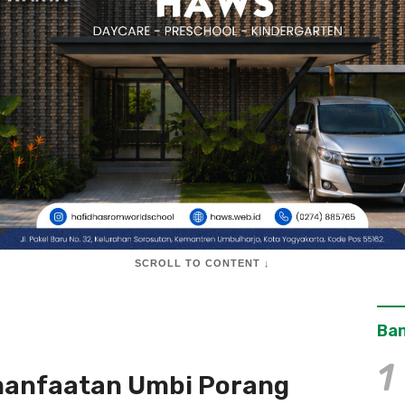
SCROLL TO CONTENT ↓
Ban
1
manfaatan Umbi Porang