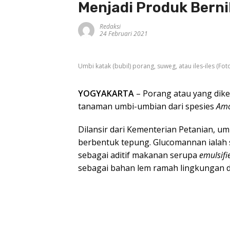
Menjadi Produk Bernil
Redaksi
24 Februari 2021
Umbi katak (bubil) porang, suweg, atau iles-iles (Fot
YOGYAKARTA
– Porang atau yang dike
tanaman umbi-umbian dari spesies
Amo
Dilansir dari Kementerian Petanian,
berbentuk tepung. Glucomannan ialah s
sebagai aditif makanan serupa
emulsifi
sebagai bahan lem ramah lingkungan