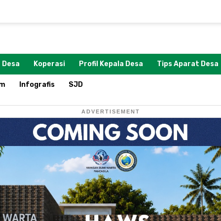
 Desa
Koperasi
Profil Kepala Desa
Tips Aparat Desa
om
Infografis
SJD
ADVERTISEMENT