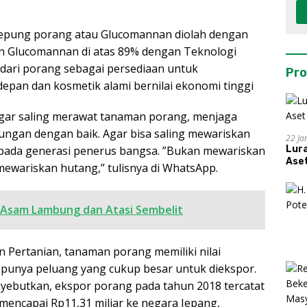
 tepung porang atau Glucomannan diolah dengan
an Glucomannan di atas 89% dengan Teknologi
dari porang sebagai persediaan untuk
Pro
epan dan kosmetik alami bernilai ekonomi tinggi
agar saling merawat tanaman porang, menjaga
kungan dengan baik. Agar bisa saling mewariskan
22 Ja
ada generasi penerus bangsa. ”Bukan mewariskan
Lur
Aset
ewariskan hutang,” tulisnya di WhatsApp.
 Asam Lambung dan Atasi Sembelit
 Pertanian, tanaman porang memiliki nilai
 punya peluang yang cukup besar untuk diekspor.
yebutkan, ekspor porang pada tahun 2018 tercatat
 mencapai Rp11,31 miliar ke negara Jepang,