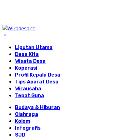
Liputan Utama
Desa Kita
Wisata Desa
Koperasi
Profil Kepala Desa
Tips Aparat Desa
Wirausaha
Tepat Guna
Budaya & Hiburan
Olahraga
Kolom
Infografis
SJD