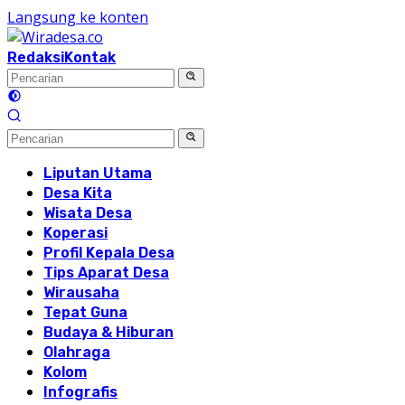
Langsung ke konten
Redaksi
Kontak
Liputan Utama
Desa Kita
Wisata Desa
Koperasi
Profil Kepala Desa
Tips Aparat Desa
Wirausaha
Tepat Guna
Budaya & Hiburan
Olahraga
Kolom
Infografis