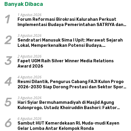
Banyak Dibaca
1 Agustus 2026
1
Forum Reformasi Birokrasi Kalurahan Perkuat
Implementasi Budaya Pemerintahan SATRIYA dan
Nilai Kepamongan DIY
3 Agustus 2026
2
Sendratari Manusuk Sima I Upit: Merawat Sejarah
Lokal, Memperkenalkan Potensi Budaya,
Pariwisata, dan Ekologi Klaten
2 Agustus 2026
3
Fapet UGM Raih Silver Winner Media Relations
Award 2026
4 Agustus 2026
4
Resmi Dilantik, Pengurus Cabang FAJI Kulon Progo
2026-2030 Siap Dorong Prestasi dan Sektor Sport
Tourism Sungai Progo
3 Agustus 2026
5
Hari Syiar Bermuhammadiyah di Masjid Agung
Kulonprogo, Ustadz Khoiruddin Bashori: Faktor
Utama Keluarga Sakinah Adalah Agama
6 Agustus 2026
6
Sambut HUT Kemerdekaan RI, Muda-mudi Kayen
Gelar Lomba Antar Kelompok Ronda