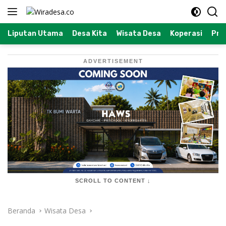
Langsung
ke
konten
Liputan Utama
Desa Kita
Wisata Desa
Koperasi
Prof
ADVERTISEMENT
SCROLL TO CONTENT ↓
Beranda
Wisata Desa