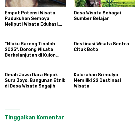
Empat Potensi Wisata
Desa Wisata Sebagai
Padukuhan Semoya
Sumber Belajar
Meliputi Wisata Edukasi,
Atraksi Budaya, Keindahan
Alam, dan Kuliner
“Mlaku Bareng Tinalah
Destinasi Wisata Sentra
2025”, Dorong Wisata
Citak Boto
Berkelanjutan di Kulon
Progo
Omah Jawa Dara Gepak
Kalurahan Srimulyo
Sura Joyo, Bangunan Etnik
Memiliki 22 Destinasi
di Desa Wisata Segajih
Wisata
Tinggalkan Komentar