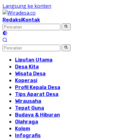
Langsung ke konten
Redaksi
Kontak
Liputan Utama
Desa Kita
Wisata Desa
Koperasi
Profil Kepala Desa
Tips Aparat Desa
Wirausaha
Tepat Guna
Budaya & Hiburan
Olahraga
Kolom
Infografis