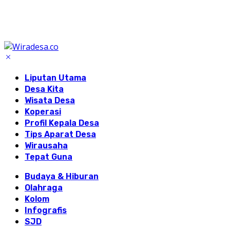
Liputan Utama
Desa Kita
Wisata Desa
Koperasi
Profil Kepala Desa
Tips Aparat Desa
Wirausaha
Tepat Guna
Budaya & Hiburan
Olahraga
Kolom
Infografis
SJD