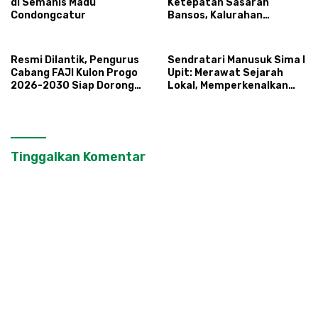
di Semanis Madu
Ketepatan Sasaran
Condongcatur
Bansos, Kalurahan
Condongcatur Tingkatkan
Kapasitas 30 Agen
Perlinsos
Resmi Dilantik, Pengurus
Sendratari Manusuk Sima I
Cabang FAJI Kulon Progo
Upit: Merawat Sejarah
2026-2030 Siap Dorong
Lokal, Memperkenalkan
Prestasi dan Sektor Sport
Potensi Budaya,
Tourism Sungai Progo
Pariwisata, dan Ekologi
Klaten
Tinggalkan Komentar