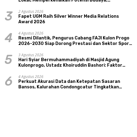
Lokal, Memperkenalkan Potensi Budaya,
Pariwisata, dan Ekologi Klaten
2 Agustus 2026
3
Fapet UGM Raih Silver Winner Media Relations
Award 2026
4 Agustus 2026
4
Resmi Dilantik, Pengurus Cabang FAJI Kulon Progo
2026-2030 Siap Dorong Prestasi dan Sektor Sport
Tourism Sungai Progo
3 Agustus 2026
5
Hari Syiar Bermuhammadiyah di Masjid Agung
Kulonprogo, Ustadz Khoiruddin Bashori: Faktor
Utama Keluarga Sakinah Adalah Agama
4 Agustus 2026
6
Perkuat Akurasi Data dan Ketepatan Sasaran
Bansos, Kalurahan Condongcatur Tingkatkan
Kapasitas 30 Agen Perlinsos