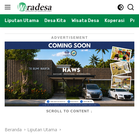
Langsung
ke
konten
Liputan Utama
Desa Kita
Wisata Desa
Koperasi
Prof
ADVERTISEMENT
SCROLL TO CONTENT ↓
Beranda
Liputan Utama