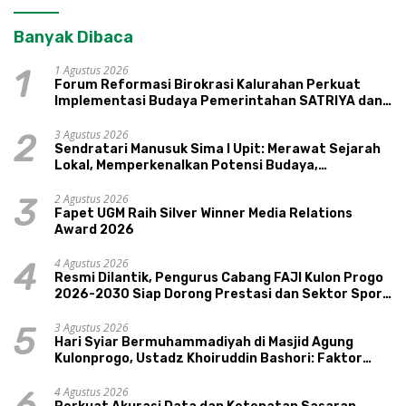
Banyak Dibaca
1 Agustus 2026
1
Forum Reformasi Birokrasi Kalurahan Perkuat
Implementasi Budaya Pemerintahan SATRIYA dan
Nilai Kepamongan DIY
3 Agustus 2026
2
Sendratari Manusuk Sima I Upit: Merawat Sejarah
Lokal, Memperkenalkan Potensi Budaya,
Pariwisata, dan Ekologi Klaten
2 Agustus 2026
3
Fapet UGM Raih Silver Winner Media Relations
Award 2026
4 Agustus 2026
4
Resmi Dilantik, Pengurus Cabang FAJI Kulon Progo
2026-2030 Siap Dorong Prestasi dan Sektor Sport
Tourism Sungai Progo
3 Agustus 2026
5
Hari Syiar Bermuhammadiyah di Masjid Agung
Kulonprogo, Ustadz Khoiruddin Bashori: Faktor
Utama Keluarga Sakinah Adalah Agama
4 Agustus 2026