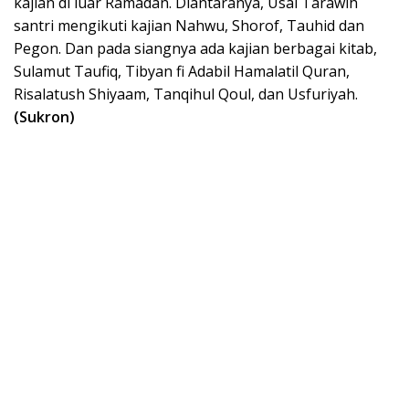
kajian di luar Ramadan. Diantaranya, Usai Tarawih
santri mengikuti kajian Nahwu, Shorof, Tauhid dan
Pegon. Dan pada siangnya ada kajian berbagai kitab,
Sulamut Taufiq, Tibyan fi Adabil Hamalatil Quran,
Risalatush Shiyaam, Tanqihul Qoul, dan Usfuriyah.
(Sukron)