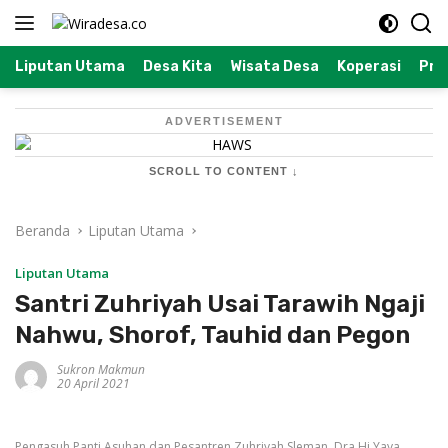
Langsung
ke
konten
Liputan Utama
Desa Kita
Wisata Desa
Koperasi
Prof
ADVERTISEMENT
SCROLL TO CONTENT ↓
Beranda
Liputan Utama
Liputan Utama
Santri Zuhriyah Usai Tarawih Ngaji
Nahwu, Shorof, Tauhid dan Pegon
Sukron Makmun
20 April 2021
Pengasuh Panti Asuhan dan Pesantren Zuhriyah Sleman, Dra Hj Yaya