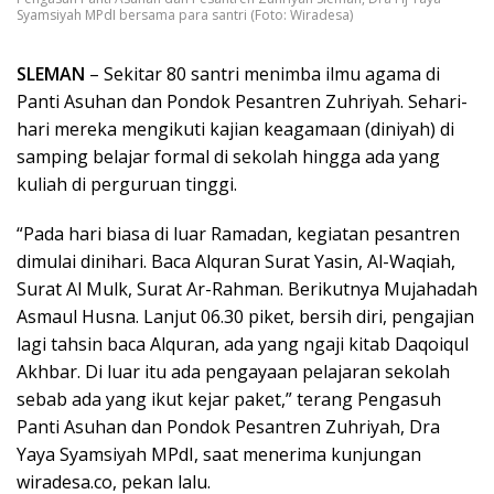
Syamsiyah MPdI bersama para santri (Foto: Wiradesa)
SLEMAN
– Sekitar 80 santri menimba ilmu agama di
Panti Asuhan dan Pondok Pesantren Zuhriyah. Sehari-
hari mereka mengikuti kajian keagamaan (diniyah) di
samping belajar formal di sekolah hingga ada yang
kuliah di perguruan tinggi.
“Pada hari biasa di luar Ramadan, kegiatan pesantren
dimulai dinihari. Baca Alquran Surat Yasin, Al-Waqiah,
Surat Al Mulk, Surat Ar-Rahman. Berikutnya Mujahadah
Asmaul Husna. Lanjut 06.30 piket, bersih diri, pengajian
lagi tahsin baca Alquran, ada yang ngaji kitab Daqoiqul
Akhbar. Di luar itu ada pengayaan pelajaran sekolah
sebab ada yang ikut kejar paket,” terang Pengasuh
Panti Asuhan dan Pondok Pesantren Zuhriyah, Dra
Yaya Syamsiyah MPdI, saat menerima kunjungan
wiradesa.co, pekan lalu.