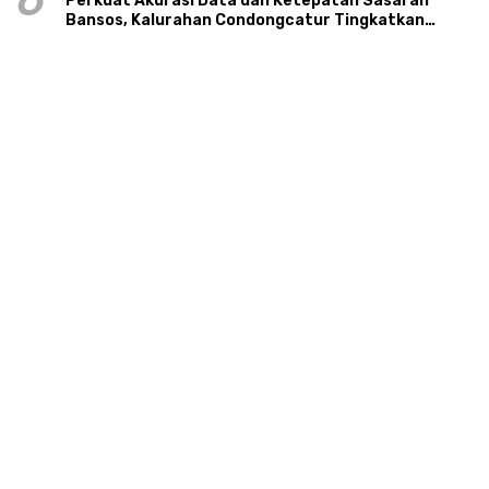
6
Perkuat Akurasi Data dan Ketepatan Sasaran
Bansos, Kalurahan Condongcatur Tingkatkan
Kapasitas 30 Agen Perlinsos