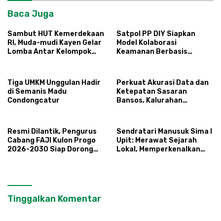
Baca Juga
Sambut HUT Kemerdekaan
Satpol PP DIY Siapkan
RI, Muda-mudi Kayen Gelar
Model Kolaborasi
Lomba Antar Kelompok
Keamanan Berbasis
Ronda
Masyarakat
Tiga UMKM Unggulan Hadir
Perkuat Akurasi Data dan
di Semanis Madu
Ketepatan Sasaran
Condongcatur
Bansos, Kalurahan
Condongcatur Tingkatkan
Kapasitas 30 Agen
Perlinsos
Resmi Dilantik, Pengurus
Sendratari Manusuk Sima I
Cabang FAJI Kulon Progo
Upit: Merawat Sejarah
2026-2030 Siap Dorong
Lokal, Memperkenalkan
Prestasi dan Sektor Sport
Potensi Budaya,
Tourism Sungai Progo
Pariwisata, dan Ekologi
Klaten
Tinggalkan Komentar