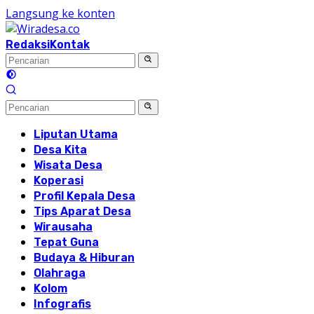
Langsung ke konten
Redaksi
Kontak
Liputan Utama
Desa Kita
Wisata Desa
Koperasi
Profil Kepala Desa
Tips Aparat Desa
Wirausaha
Tepat Guna
Budaya & Hiburan
Olahraga
Kolom
Infografis