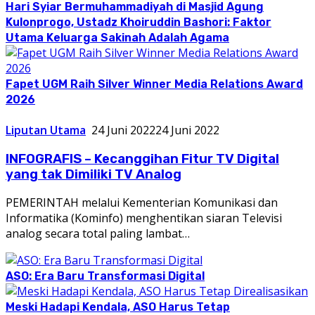
Hari Syiar Bermuhammadiyah di Masjid Agung
Kulonprogo, Ustadz Khoiruddin Bashori: Faktor
Utama Keluarga Sakinah Adalah Agama
Fapet UGM Raih Silver Winner Media Relations Award
2026
Liputan Utama
24 Juni 2022
24 Juni 2022
INFOGRAFIS – Kecanggihan Fitur TV Digital
yang tak Dimiliki TV Analog
PEMERINTAH melalui Kementerian Komunikasi dan
Informatika (Kominfo) menghentikan siaran Televisi
analog secara total paling lambat…
ASO: Era Baru Transformasi Digital
Meski Hadapi Kendala, ASO Harus Tetap