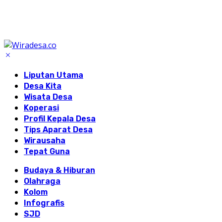
Liputan Utama
Desa Kita
Wisata Desa
Koperasi
Profil Kepala Desa
Tips Aparat Desa
Wirausaha
Tepat Guna
Budaya & Hiburan
Olahraga
Kolom
Infografis
SJD