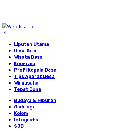
Liputan Utama
Desa Kita
Wisata Desa
Koperasi
Profil Kepala Desa
Tips Aparat Desa
Wirausaha
Tepat Guna
Budaya & Hiburan
Olahraga
Kolom
Infografis
SJD