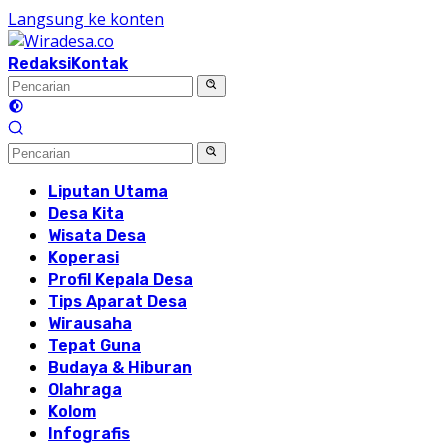
Langsung ke konten
Redaksi
Kontak
Liputan Utama
Desa Kita
Wisata Desa
Koperasi
Profil Kepala Desa
Tips Aparat Desa
Wirausaha
Tepat Guna
Budaya & Hiburan
Olahraga
Kolom
Infografis