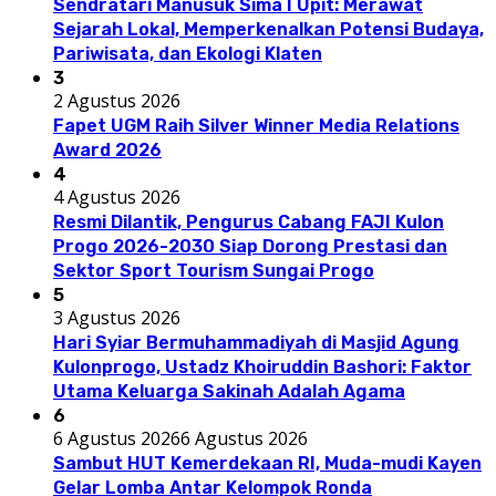
Sendratari Manusuk Sima I Upit: Merawat
Sejarah Lokal, Memperkenalkan Potensi Budaya,
Pariwisata, dan Ekologi Klaten
3
2 Agustus 2026
Fapet UGM Raih Silver Winner Media Relations
Award 2026
4
4 Agustus 2026
Resmi Dilantik, Pengurus Cabang FAJI Kulon
Progo 2026-2030 Siap Dorong Prestasi dan
Sektor Sport Tourism Sungai Progo
5
3 Agustus 2026
Hari Syiar Bermuhammadiyah di Masjid Agung
Kulonprogo, Ustadz Khoiruddin Bashori: Faktor
Utama Keluarga Sakinah Adalah Agama
6
6 Agustus 2026
6 Agustus 2026
Sambut HUT Kemerdekaan RI, Muda-mudi Kayen
Gelar Lomba Antar Kelompok Ronda