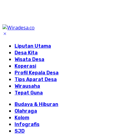
Liputan Utama
Desa Kita
Wisata Desa
Koperasi
Profil Kepala Desa
Tips Aparat Desa
Wirausaha
Tepat Guna
Budaya & Hiburan
Olahraga
Kolom
Infografis
SJD