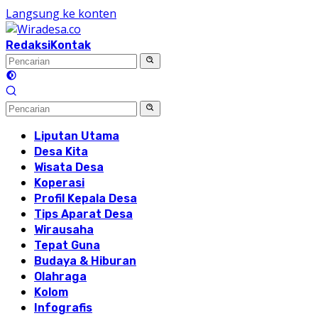
Langsung ke konten
Redaksi
Kontak
Liputan Utama
Desa Kita
Wisata Desa
Koperasi
Profil Kepala Desa
Tips Aparat Desa
Wirausaha
Tepat Guna
Budaya & Hiburan
Olahraga
Kolom
Infografis