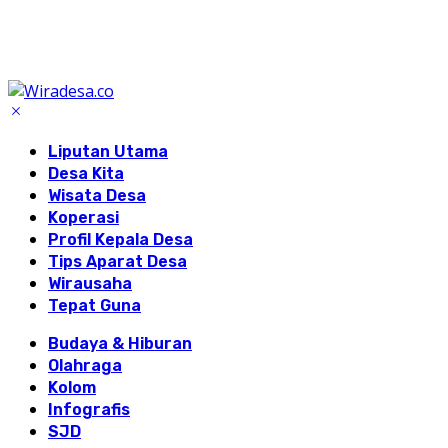
Liputan Utama
Desa Kita
Wisata Desa
Koperasi
Profil Kepala Desa
Tips Aparat Desa
Wirausaha
Tepat Guna
Budaya & Hiburan
Olahraga
Kolom
Infografis
SJD