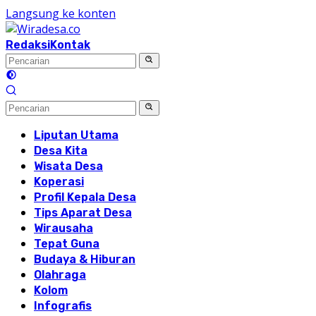
Langsung ke konten
Redaksi
Kontak
Liputan Utama
Desa Kita
Wisata Desa
Koperasi
Profil Kepala Desa
Tips Aparat Desa
Wirausaha
Tepat Guna
Budaya & Hiburan
Olahraga
Kolom
Infografis