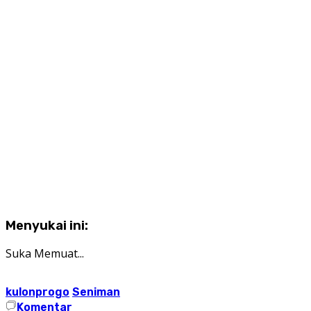
Menyukai ini:
Suka
Memuat...
kulonprogo
Seniman
Komentar