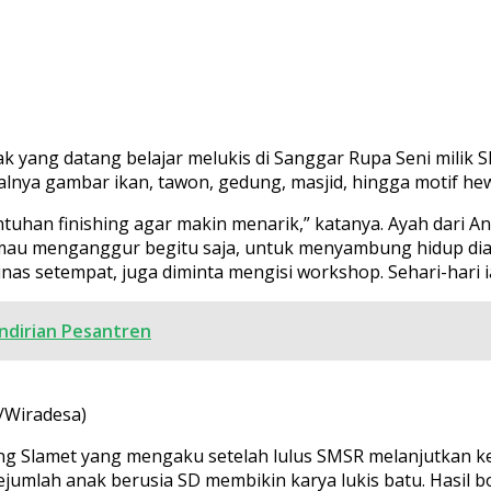
 yang datang belajar melukis di Sanggar Rupa Seni milik 
lnya gambar ikan, tawon, gedung, masjid, hingga motif he
entuhan finishing agar makin menarik,” katanya. Ayah dari
 mau menganggur begitu saja, untuk menyambung hidup dia p
 dinas setempat, juga diminta mengisi workshop. Sehari-hari
ndirian Pesantren
n/Wiradesa)
ng Slamet yang mengaku setelah lulus SMSR melanjutkan ke I
mlah anak berusia SD membikin karya lukis batu. Hasil bol