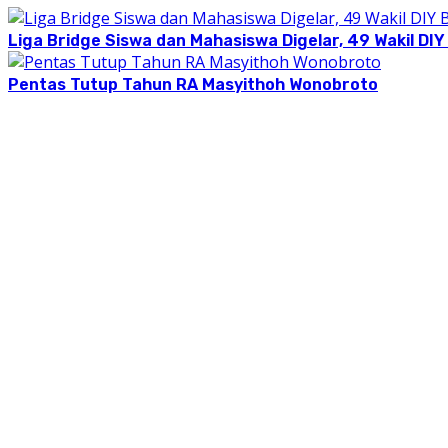
Liga Bridge Siswa dan Mahasiswa Digelar, 49 Wakil DIY
Pentas Tutup Tahun RA Masyithoh Wonobroto