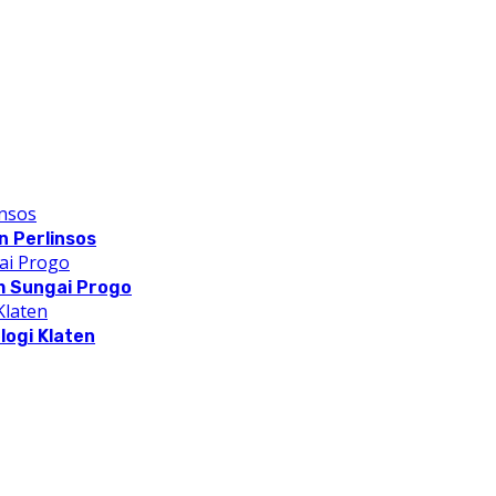
 Perlinsos
m Sungai Progo
logi Klaten