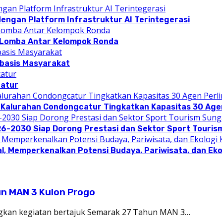
dengan Platform Infrastruktur AI Terintegerasi
 Lomba Antar Kelompok Ronda
rbasis Masyarakat
catur
 Kalurahan Condongcatur Tingkatkan Kapasitas 30 Agen
26-2030 Siap Dorong Prestasi dan Sektor Sport Touris
l, Memperkenalkan Potensi Budaya, Pariwisata, dan Eko
un MAN 3 Kulon Progo
kan kegiatan bertajuk Semarak 27 Tahun MAN 3…