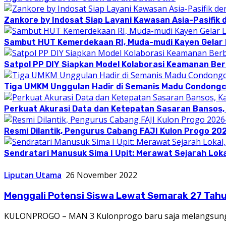
Zankore by Indosat Siap Layani Kawasan Asia-Pasifik 
Sambut HUT Kemerdekaan RI, Muda-mudi Kayen Gelar
Satpol PP DIY Siapkan Model Kolaborasi Keamanan Be
Tiga UMKM Unggulan Hadir di Semanis Madu Condong
Perkuat Akurasi Data dan Ketepatan Sasaran Bansos,
Resmi Dilantik, Pengurus Cabang FAJI Kulon Progo 20
Sendratari Manusuk Sima I Upit: Merawat Sejarah Loka
Liputan Utama
26 November 2022
Menggali Potensi Siswa Lewat Semarak 27 Tah
KULONPROGO – MAN 3 Kulonprogo baru saja melangsung