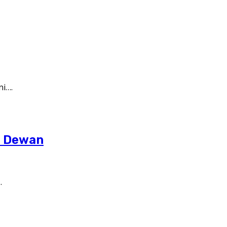
ni….
a Dewan
…