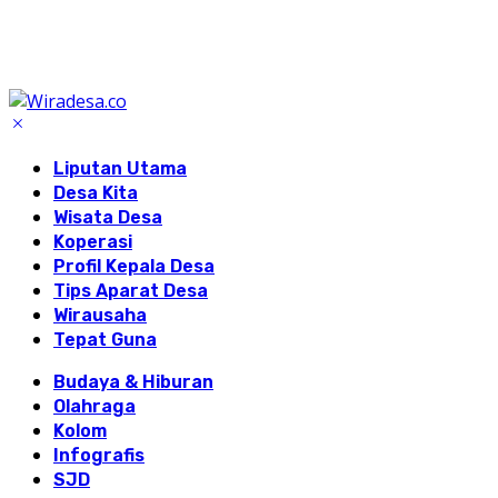
Liputan Utama
Desa Kita
Wisata Desa
Koperasi
Profil Kepala Desa
Tips Aparat Desa
Wirausaha
Tepat Guna
Budaya & Hiburan
Olahraga
Kolom
Infografis
SJD