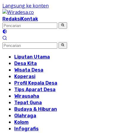
Langsung ke konten
Redaksi
Kontak
Liputan Utama
Desa Kita
Wisata Desa
Koperasi
Profil Kepala Desa
Tips Aparat Desa
Wirausaha
Tepat Guna
Budaya & Hiburan
Olahraga
Kolom
Infografis