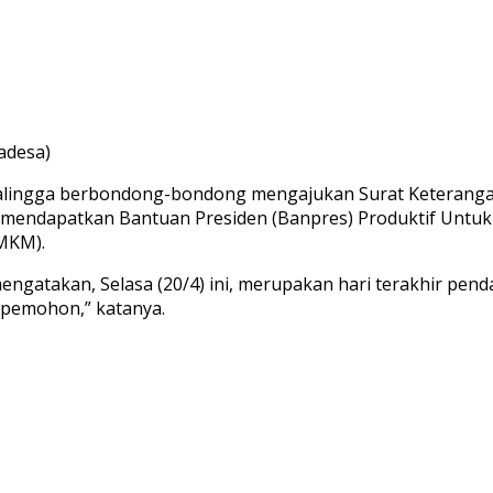
adesa)
alingga berbondong-bondong mengajukan Surat Keterangan
uk mendapatkan Bantuan Presiden (Banpres) Produktif Un
MKM).
ngatakan, Selasa (20/4) ini, merupakan hari terakhir pe
3 pemohon,” katanya.