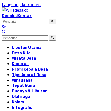
Langsung ke konten
Redaksi
Kontak
Liputan Utama
Desa Kita
Wisata Desa
Koperasi
Profil Kepala Desa
Tips Aparat Desa
Wirausaha
Tepat Guna
Budaya & Hiburan
Olahraga
Kolom
Infografis