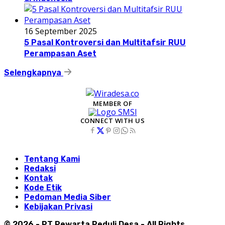
16 September 2025
5 Pasal Kontroversi dan Multitafsir RUU
Perampasan Aset
Selengkapnya
MEMBER OF
CONNECT WITH US
Tentang Kami
Redaksi
Kontak
Kode Etik
Pedoman Media Siber
Kebijakan Privasi
© 2026 - PT Pewarta Peduli Desa - All Rights