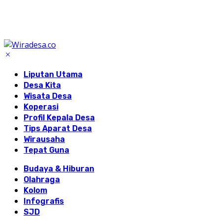
Liputan Utama
Desa Kita
Wisata Desa
Koperasi
Profil Kepala Desa
Tips Aparat Desa
Wirausaha
Tepat Guna
Budaya & Hiburan
Olahraga
Kolom
Infografis
SJD