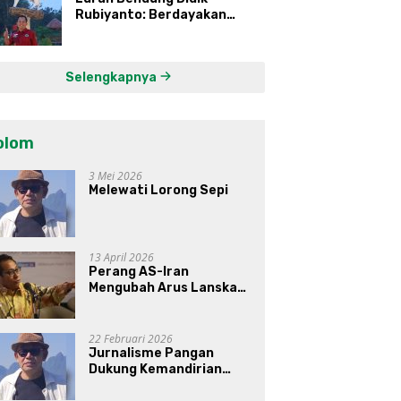
Rubiyanto: Berdayakan
Ekonomi Warga Kembangkan
Kawasan Lumbung
Mataraman
Selengkapnya
olom
3 Mei 2026
Melewati Lorong Sepi
13 April 2026
Perang AS-Iran
Mengubah Arus Lanskap
Dunia, Posisi Indonesia Di
Bawah Kepemimpinan
Prabowo-Gibran?
22 Februari 2026
Jurnalisme Pangan
Dukung Kemandirian
Pangan di Indonesia