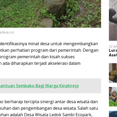
adesa.co)
ridentifikasinya minat desa untuk mengembangkan
22 Ja
tkan perhatian program dari pemerintah. Dengan
Lur
Aset
 program pemerintah dan kisah sukses
ada diharapkan terjadi akselerasi dalam
antuan Sembako Bagi Warga Kinahrejo
o berharap tercipta sinergi antar desa wisata dan
buhan dan pengembangan desa wisata. Salah satu
ohan adalah Desa Wisata Ledok Sambi Ecopark,