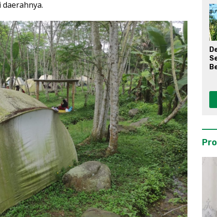
i daerahnya.
D
S
Be
Pro