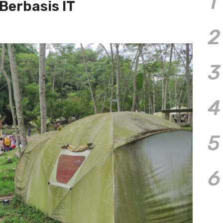
1
Berbasis IT
2
3
4
5
6