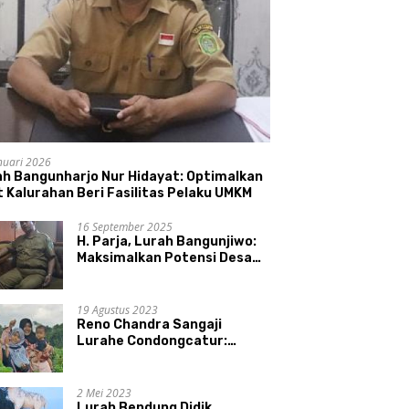
nuari 2026
ah Bangunharjo Nur Hidayat: Optimalkan
 Kalurahan Beri Fasilitas Pelaku UMKM
16 September 2025
H. Parja, Lurah Bangunjiwo:
Maksimalkan Potensi Desa
dan UMKM
19 Agustus 2023
Reno Chandra Sangaji
Lurahe Condongcatur:
Bekerja Keras, Nikmati
Proses, Dengarkan Suara
Masyarakat, dan Syukuri
2 Mei 2023
Hasil
Lurah Bendung Didik