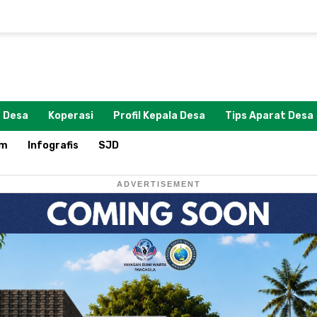
 Desa
Koperasi
Profil Kepala Desa
Tips Aparat Desa
om
Infografis
SJD
ADVERTISEMENT