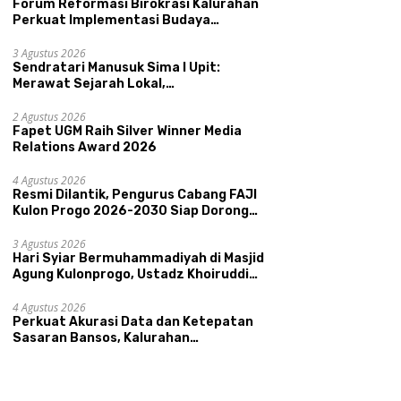
Forum Reformasi Birokrasi Kalurahan
Perkuat Implementasi Budaya
Pemerintahan SATRIYA dan Nilai
Kepamongan DIY
3 Agustus 2026
Sendratari Manusuk Sima I Upit:
Merawat Sejarah Lokal,
Memperkenalkan Potensi Budaya,
Pariwisata, dan Ekologi Klaten
2 Agustus 2026
Fapet UGM Raih Silver Winner Media
Relations Award 2026
4 Agustus 2026
Resmi Dilantik, Pengurus Cabang FAJI
Kulon Progo 2026-2030 Siap Dorong
Prestasi dan Sektor Sport Tourism
Sungai Progo
3 Agustus 2026
Hari Syiar Bermuhammadiyah di Masjid
Agung Kulonprogo, Ustadz Khoiruddin
Bashori: Faktor Utama Keluarga
Sakinah Adalah Agama
4 Agustus 2026
Perkuat Akurasi Data dan Ketepatan
Sasaran Bansos, Kalurahan
Condongcatur Tingkatkan Kapasitas
30 Agen Perlinsos