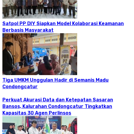
Satpol PP DIY Siapkan Model Kolaborasi Keamanan
Berbasis Masyarakat
Tiga UMKM Unggulan Hadir di Semanis Madu
Condongcatur
Perkuat Akurasi Data dan Ketepatan Sasaran
Bansos, Kalurahan Condongcatur Tingkatkan
Kapasitas 30 Agen Perlinsos