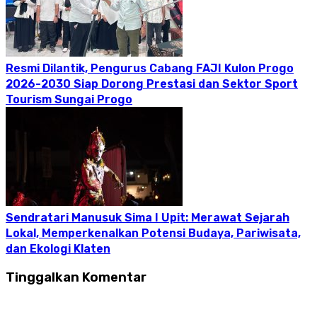
Resmi Dilantik, Pengurus Cabang FAJI Kulon Progo
2026-2030 Siap Dorong Prestasi dan Sektor Sport
Tourism Sungai Progo
Sendratari Manusuk Sima I Upit: Merawat Sejarah
Lokal, Memperkenalkan Potensi Budaya, Pariwisata,
dan Ekologi Klaten
Tinggalkan Komentar