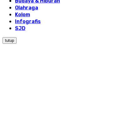
Budaya & Hiburan
Olahraga
Kolom
Infografis
SJD
tutup