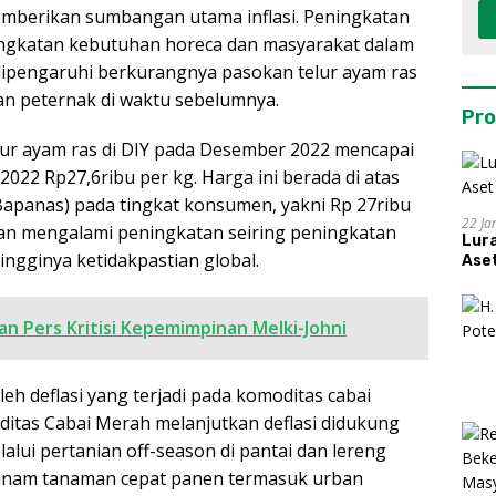
s memberikan sumbangan utama inflasi. Peningkatan
ningkatan kebutuhan horeca dan masyarakat dalam
ipengaruhi berkurangnya pasokan telur ayam ras
kan peternak di waktu sebelumnya.
Pro
lur ayam ras di DIY pada Desember 2022 mencapai
2022 Rp27,6ribu per kg. Harga ini berada di atas
apanas) pada tingkat konsumen, yakni Rp 27ribu
22 Ja
an mengalami peningkatan seiring peningkatan
Lur
ingginya ketidakpastian global.
Aset
n Pers Kritisi Kepemimpinan Melki-Johni
oleh deflasi yang terjadi pada komoditas cabai
ditas Cabai Merah melanjutkan deflasi didukung
lui pertanian off-season di pantai dan lereng
nanam tanaman cepat panen termasuk urban