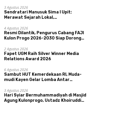
Pemerintahan SATRIYA dan Nilai
Kepamongan DIY
3 Agustus 2026
Sendratari Manusuk Sima I Upit:
Merawat Sejarah Lokal,
Memperkenalkan Potensi Budaya,
Pariwisata, dan Ekologi Klaten
4 Agustus 2026
Resmi Dilantik, Pengurus Cabang FAJI
Kulon Progo 2026-2030 Siap Dorong
Prestasi dan Sektor Sport Tourism
Sungai Progo
2 Agustus 2026
Fapet UGM Raih Silver Winner Media
Relations Award 2026
6 Agustus 2026
Sambut HUT Kemerdekaan RI, Muda-
mudi Kayen Gelar Lomba Antar
Kelompok Ronda
3 Agustus 2026
Hari Syiar Bermuhammadiyah di Masjid
Agung Kulonprogo, Ustadz Khoiruddin
Bashori: Faktor Utama Keluarga
Sakinah Adalah Agama