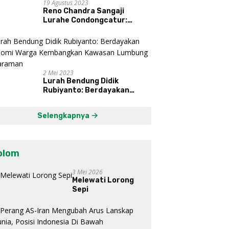
19 Agustus 2023
Reno Chandra Sangaji
Lurahe Condongcatur:
Bekerja Keras, Nikmati
Proses, Dengarkan Suara
Masyarakat, dan Syukuri
Hasil
2 Mei 2023
Lurah Bendung Didik
Rubiyanto: Berdayakan
Ekonomi Warga Kembangkan
Kawasan Lumbung
Selengkapnya
Mataraman
olom
3 Mei 2026
Melewati Lorong
Sepi