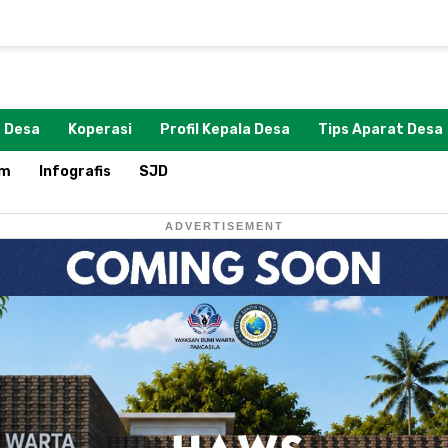
 Desa
Koperasi
Profil Kepala Desa
Tips Aparat Desa
om
Infografis
SJD
ADVERTISEMENT