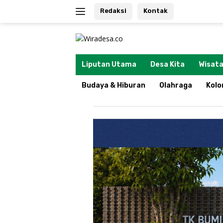
Langsung
Redaksi
Kontak
ke
konten
tutup
Liputan Utama
Desa Kita
Wisata
Budaya & Hiburan
Olahraga
Kol