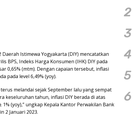
2
3
4
 Daerah Istimewa Yogyakarta (DIY) mencatatkan
 rilis BPS, Indeks Harga Konsumen (IHK) DIY pada
ar 0,65% (mtm). Dengan capaian tersebut, inflasi
5
a pada level 6,49% (yoy).
ng terus melandai sejak September lalu yang sempat
6
 keseluruhan tahun, inflasi DIY berada di atas
 ± 1% (yoy),” ungkap Kepala Kantor Perwakilan Bank
n 2 Januari 2023.