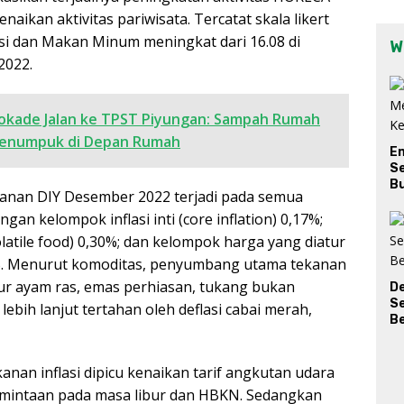
naikan aktivitas pariwisata. Tercatat skala likert
 dan Makan Minum meningkat dari 16.08 di
W
 2022.
lokade Jalan ke TPST Piyungan: Sampah Rumah
 Menumpuk di Depan Rumah
E
Se
Bu
ulanan DIY Desember 2022 terjadi pada semua
n kelompok inflasi inti (core inflation) 0,17%;
atile food) 0,30%; dan kelompok harga yang diatur
5%. Menurut komoditas, penyumbang utama tekanan
telur ayam ras, emas perhiasan, tukang bukan
D
S
lebih lanjut tertahan oleh deflasi cabai merah,
Be
anan inflasi dipicu kenaikan tarif angkutan udara
ermintaan pada masa libur dan HBKN. Sedangkan