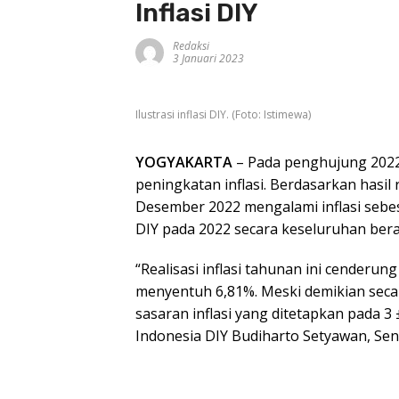
Inflasi DIY
Redaksi
3 Januari 2023
Ilustrasi inflasi DIY. (Foto: Istimewa)
YOGYAKARTA
– Pada penghujung 2022
peningkatan inflasi. Berdasarkan hasil
Desember 2022 mengalami inflasi sebes
DIY pada 2022 secara keseluruhan berad
“Realisasi inflasi tahunan ini cenderu
menyentuh 6,81%. Meski demikian secara
sasaran inflasi yang ditetapkan pada 3
Indonesia DIY Budiharto Setyawan, Seni