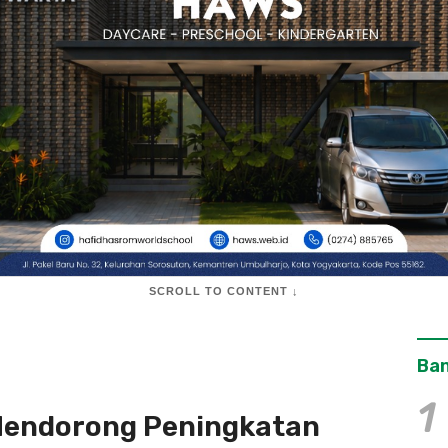
SCROLL TO CONTENT ↓
Ban
1
Mendorong Peningkatan