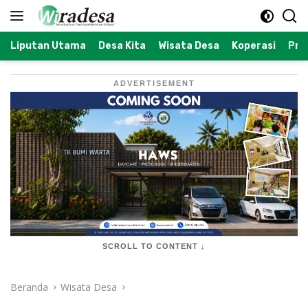
Langsung
ke
konten
Liputan Utama
Desa Kita
Wisata Desa
Koperasi
Prof
ADVERTISEMENT
SCROLL TO CONTENT ↓
Beranda
Wisata Desa