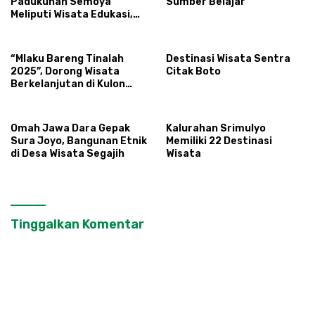
Padukuhan Semoya
Sumber Belajar
Meliputi Wisata Edukasi,
Atraksi Budaya, Keindahan
Alam, dan Kuliner
“Mlaku Bareng Tinalah
Destinasi Wisata Sentra
2025”, Dorong Wisata
Citak Boto
Berkelanjutan di Kulon
Progo
Omah Jawa Dara Gepak
Kalurahan Srimulyo
Sura Joyo, Bangunan Etnik
Memiliki 22 Destinasi
di Desa Wisata Segajih
Wisata
Tinggalkan Komentar