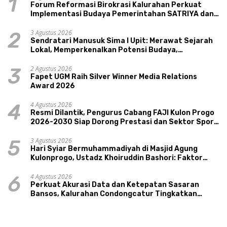
1
Forum Reformasi Birokrasi Kalurahan Perkuat
Implementasi Budaya Pemerintahan SATRIYA dan
Nilai Kepamongan DIY
3 Agustus 2026
2
Sendratari Manusuk Sima I Upit: Merawat Sejarah
Lokal, Memperkenalkan Potensi Budaya,
Pariwisata, dan Ekologi Klaten
2 Agustus 2026
3
Fapet UGM Raih Silver Winner Media Relations
Award 2026
4 Agustus 2026
4
Resmi Dilantik, Pengurus Cabang FAJI Kulon Progo
2026-2030 Siap Dorong Prestasi dan Sektor Sport
Tourism Sungai Progo
3 Agustus 2026
5
Hari Syiar Bermuhammadiyah di Masjid Agung
Kulonprogo, Ustadz Khoiruddin Bashori: Faktor
Utama Keluarga Sakinah Adalah Agama
4 Agustus 2026
6
Perkuat Akurasi Data dan Ketepatan Sasaran
Bansos, Kalurahan Condongcatur Tingkatkan
Kapasitas 30 Agen Perlinsos