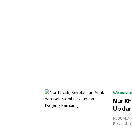
Wirausah
Nur Kh
Up dar
KEBUMEN-Bi
Petanahan