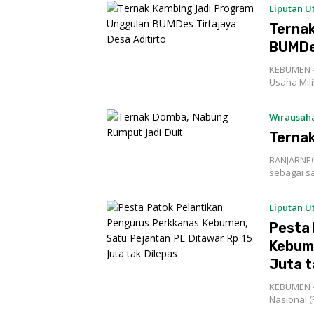
Liputan 
Ternak
BUMDes
KEBUMEN –
Usaha Mil
Wirausah
Ternak
BANJARNEG
sebagai s
Liputan 
Pesta 
Kebume
Juta t
KEBUMEN –
Nasional 