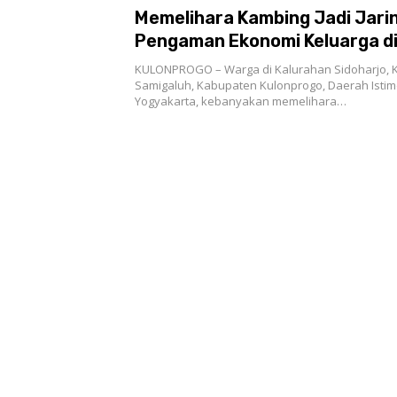
Memelihara Kambing Jadi Jari
Pengaman Ekonomi Keluarga d
Perdesaan
KULONPROGO – Warga di Kalurahan Sidoharjo,
Samigaluh, Kabupaten Kulonprogo, Daerah Isti
Yogyakarta, kebanyakan memelihara…