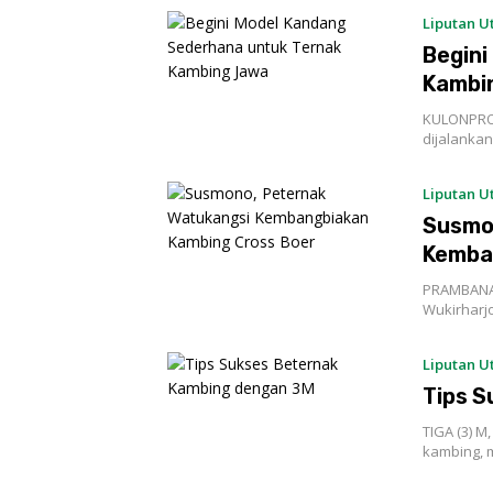
Liputan 
Begini
Kambi
KULONPROG
dijalanka
Liputan 
Susmo
Kemba
PRAMBANAN
Wukirharj
Liputan 
Tips S
TIGA (3) 
kambing, 