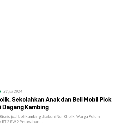
a
28 Juli 2024
olik, Sekolahkan Anak dan Beli Mobil Pick
i Dagang Kambing
snis jual beli kambing ditekuni Nur Kholik. Warga Pelem
 RT 2 RW 2 Petanahan…