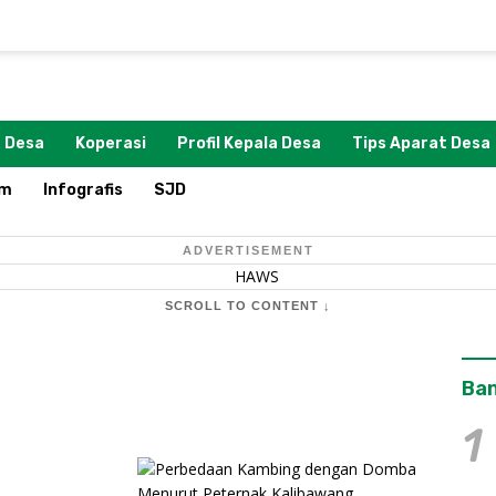
 Desa
Koperasi
Profil Kepala Desa
Tips Aparat Desa
om
Infografis
SJD
ADVERTISEMENT
SCROLL TO CONTENT ↓
Ban
1