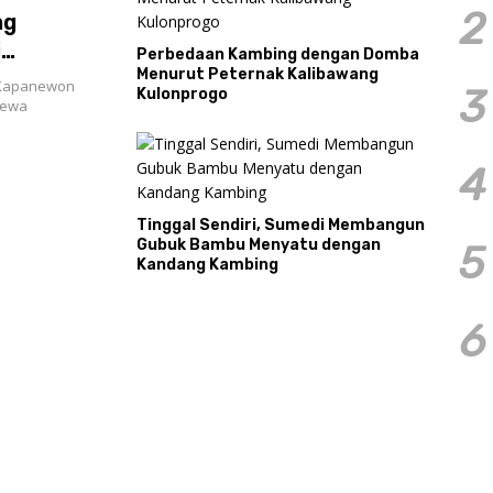
2
ng
i
Perbedaan Kambing dengan Domba
Menurut Peternak Kalibawang
 Kapanewon
3
Kulonprogo
mewa
4
Tinggal Sendiri, Sumedi Membangun
Gubuk Bambu Menyatu dengan
5
Kandang Kambing
6