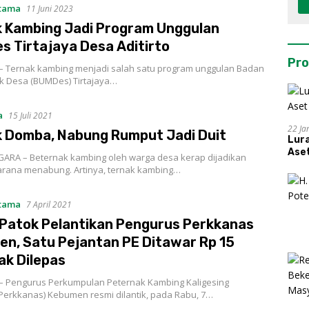
Utama
11 Juni 2023
 Kambing Jadi Program Unggulan
 Tirtajaya Desa Aditirto
Pro
 Ternak kambing menjadi salah satu program unggulan Badan
ik Desa (BUMDes) Tirtajaya…
a
15 Juli 2021
22 Ja
 Domba, Nabung Rumput Jadi Duit
Lur
Aset
ARA – Beternak kambing oleh warga desa kerap dijadikan
arana menabung. Artinya, ternak kambing…
Utama
7 April 2021
Patok Pelantikan Pengurus Perkkanas
n, Satu Pejantan PE Ditawar Rp 15
ak Dilepas
 Pengurus Perkumpulan Peternak Kambing Kaligesing
(Perkkanas) Kebumen resmi dilantik, pada Rabu, 7…