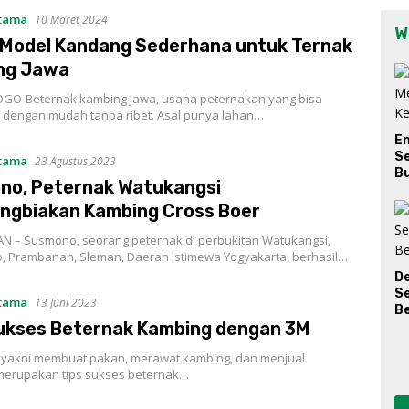
Utama
10 Maret 2024
W
 Model Kandang Sederhana untuk Ternak
ng Jawa
O-Beternak kambing jawa, usaha peternakan yang bisa
n dengan mudah tanpa ribet. Asal punya lahan…
E
Se
Utama
23 Agustus 2023
Bu
no, Peternak Watukangsi
ngbiakan Kambing Cross Boer
 – Susmono, seorang peternak di perbukitan Watukangsi,
o, Prambanan, Sleman, Daerah Istimewa Yogyakarta, berhasil…
D
S
Utama
13 Juni 2023
Be
ukses Beternak Kambing dengan 3M
M, yakni membuat pakan, merawat kambing, dan menjual
merupakan tips sukses beternak…