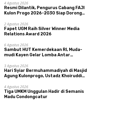
Pariwisata, dan Ekologi Klaten
4 Agustus 2026
Resmi Dilantik, Pengurus Cabang FAJI
Kulon Progo 2026-2030 Siap Dorong
Prestasi dan Sektor Sport Tourism
Sungai Progo
2 Agustus 2026
Fapet UGM Raih Silver Winner Media
Relations Award 2026
6 Agustus 2026
Sambut HUT Kemerdekaan RI, Muda-
mudi Kayen Gelar Lomba Antar
Kelompok Ronda
3 Agustus 2026
Hari Syiar Bermuhammadiyah di Masjid
Agung Kulonprogo, Ustadz Khoiruddin
Bashori: Faktor Utama Keluarga
Sakinah Adalah Agama
4 Agustus 2026
Tiga UMKM Unggulan Hadir di Semanis
Madu Condongcatur