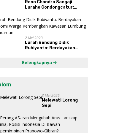
Reno Chandra Sangaji
Lurahe Condongcatur:
Bekerja Keras, Nikmati
Proses, Dengarkan Suara
Masyarakat, dan Syukuri
Hasil
2 Mei 2023
Lurah Bendung Didik
Rubiyanto: Berdayakan
Ekonomi Warga Kembangkan
Kawasan Lumbung
Selengkapnya
Mataraman
olom
3 Mei 2026
Melewati Lorong
Sepi