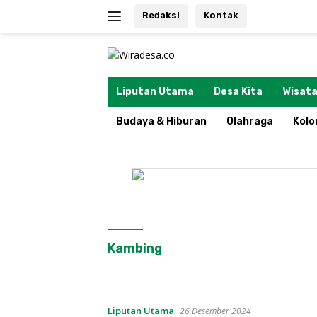
Langsung
Redaksi
Kontak
ke
konten
tutup
Liputan Utama
Desa Kita
Wisata
Budaya & Hiburan
Olahraga
Kol
Kambing
Liputan Utama
26 Desember 2024