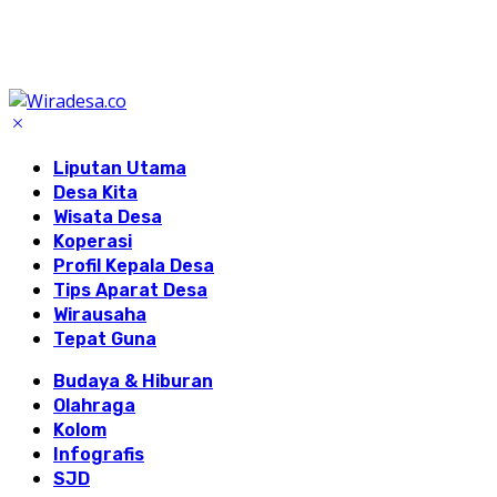
Liputan Utama
Desa Kita
Wisata Desa
Koperasi
Profil Kepala Desa
Tips Aparat Desa
Wirausaha
Tepat Guna
Budaya & Hiburan
Olahraga
Kolom
Infografis
SJD