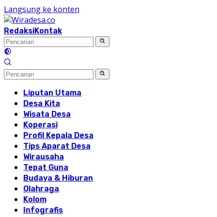
Langsung ke konten
Redaksi
Kontak
Liputan Utama
Desa Kita
Wisata Desa
Koperasi
Profil Kepala Desa
Tips Aparat Desa
Wirausaha
Tepat Guna
Budaya & Hiburan
Olahraga
Kolom
Infografis