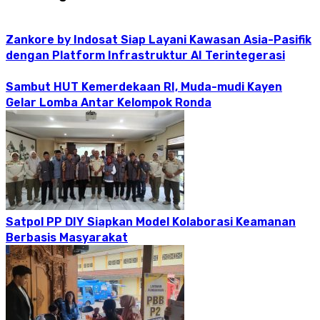
Zankore by Indosat Siap Layani Kawasan Asia-Pasifik
dengan Platform Infrastruktur AI Terintegerasi
Sambut HUT Kemerdekaan RI, Muda-mudi Kayen
Gelar Lomba Antar Kelompok Ronda
Satpol PP DIY Siapkan Model Kolaborasi Keamanan
Berbasis Masyarakat