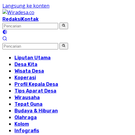
Langsung ke konten
Redaksi
Kontak
Liputan Utama
Desa Kita
Wisata Desa
Koperasi
Profil Kepala Desa
Tips Aparat Desa
Wirausaha
Tepat Guna
Budaya & Hiburan
Olahraga
Kolom
Infografis