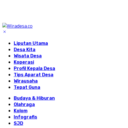
Liputan Utama
Desa Kita
Wisata Desa
Koperasi
Profil Kepala Desa
Tips Aparat Desa
Wirausaha
Tepat Guna
Budaya & Hiburan
Olahraga
Kolom
Infografis
SJD