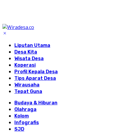
Liputan Utama
Desa Kita
Wisata Desa
Koperasi
Profil Kepala Desa
Tips Aparat Desa
Wirausaha
Tepat Guna
Budaya & Hiburan
Olahraga
Kolom
Infografis
SJD