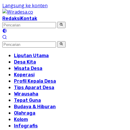
Langsung ke konten
Redaksi
Kontak
Liputan Utama
Desa Kita
Wisata Desa
Koperasi
Profil Kepala Desa
Tips Aparat Desa
Wirausaha
Tepat Guna
Budaya & Hiburan
Olahraga
Kolom
Infografis