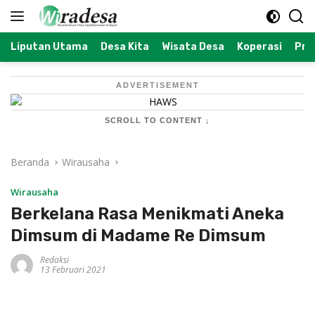
Langsung
ke
konten
Liputan Utama
Desa Kita
Wisata Desa
Koperasi
Prof
ADVERTISEMENT
SCROLL TO CONTENT ↓
Beranda
Wirausaha
Wirausaha
Berkelana Rasa Menikmati Aneka
Dimsum di Madame Re Dimsum
Redaksi
13 Februari 2021