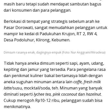
masih baru tetapi sudah mendapat sambutan bagus
dari konsumen dan para pelanggan.
Berlokasi di tempat yang strategis sebelum arah ke
Pasar Dorowati, sangat memudahkan pelanggan untuk
mampir ke kedai di Padukuhan Krujon, RT 2, RW 4,
Desa Podoluhur, Klirong, Kebumen.
Dimsum rasanya enak, dagingnya empuk (Foto: Nur Anggraini/Wiradesa)
Tidak hanya aneka dimsum seperti sapi, ayam, udang,
kepiting dan jamur yang tersedia. Para pengelana rasa
dan penikmat kuliner bakal bertamasya lidah dengan
aneka suguhan minuman antara lain
coffe, fresh milk
latte
/susu, mocktail/soda, teh. Minuman yang banyak
diminati seperti
lychee tea, pink coconout
dan
hazelnut
.
Cukup merogoh Rp10-12 ribu, pelanggan sudah bisa
menikmatinya.