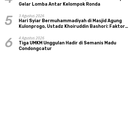
Gelar Lomba Antar Kelompok Ronda
3 Agustus 2026
5
Hari Syiar Bermuhammadiyah di Masjid Agung
Kulonprogo, Ustadz Khoiruddin Bashori: Faktor
Utama Keluarga Sakinah Adalah Agama
4 Agustus 2026
6
Tiga UMKM Unggulan Hadir di Semanis Madu
Condongcatur