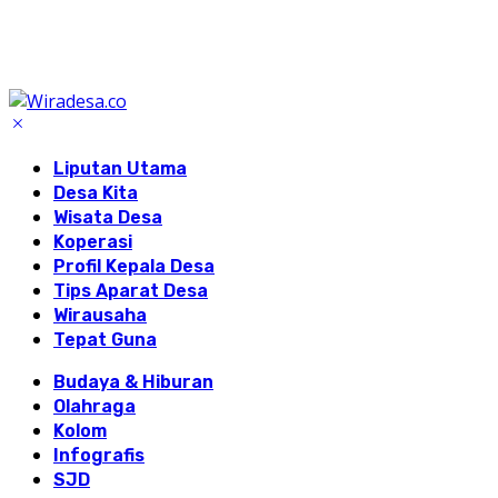
Liputan Utama
Desa Kita
Wisata Desa
Koperasi
Profil Kepala Desa
Tips Aparat Desa
Wirausaha
Tepat Guna
Budaya & Hiburan
Olahraga
Kolom
Infografis
SJD