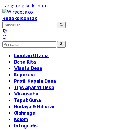
Langsung ke konten
Redaksi
Kontak
Liputan Utama
Desa Kita
Wisata Desa
Koperasi
Profil Kepala Desa
Tips Aparat Desa
Wirausaha
Tepat Guna
Budaya & Hiburan
Olahraga
Kolom
Infografis