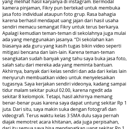
yang melihat hasil karyanya di instagram. Bermodal
kamera pinjaman, Fikry pun bertekad untuk membuka
jasa foto individual ataupun foto grup. Rasa bahagia
karena berhasil mendapat uang jajan dari hasil usaha
sendiri memacu semangat Fikry untuk terus berkarya.
Apalagi kemudian teman-teman di sekolahnya juga mulai
ada yang menggunakan jasanya. “Di sekolahan kan
biasanya ada guru yang kasih tugas bikin video seperti
mitigasi bencana dan lain-lain. Karena teman-teman
seangkatan sudah banyak yang tahu saya buka jasa foto,
salah satu dari mereka ada yang meminta bantuan.
Akhirnya, banyak dari kelas sendiri dan ada dari kelas lain
menyuruh membuatkan video untuk menyelesaikan
tugasnya. Saya kerjakan sendiri videonya, kadang sampai
tidur malam sekitar pukul 02.00, karena ngedit ada
sekitar 8 kelompok. Tetapi, hasil akhirnya memang
benar-benar puas karena saya dapat untung sekitar Rp 1
juta. Dari situ, saya makin suka dengan fotografi dan
videografi. Terus waktu kelas 3 SMA dulu saya pernah
diajak memotret acara khitanan, ada juga perpisahan,
dari itu semua saya bisa mendapatkan uang sekitar Rp 1