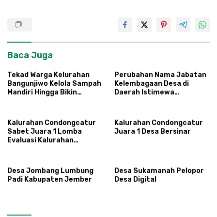
Baca Juga
Tekad Warga Kelurahan
Perubahan Nama Jabatan
Bangunjiwo Kelola Sampah
Kelembagaan Desa di
Mandiri Hingga Bikin
Daerah Istimewa
Masterplan
Yogyakarta
Kalurahan Condongcatur
Kalurahan Condongcatur
Sabet Juara 1 Lomba
Juara 1 Desa Bersinar
Evaluasi Kalurahan
Inovatif 2024
Desa Jombang Lumbung
Desa Sukamanah Pelopor
Padi Kabupaten Jember
Desa Digital