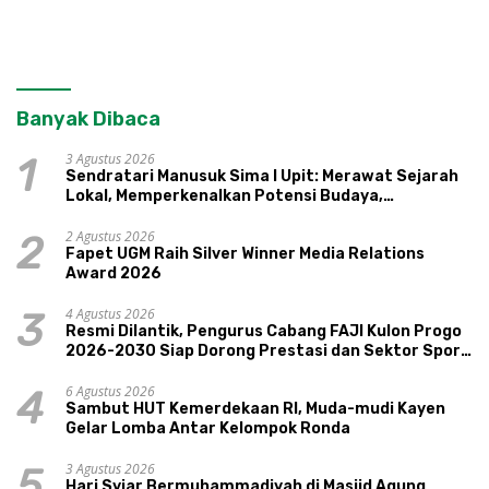
Banyak Dibaca
3 Agustus 2026
1
Sendratari Manusuk Sima I Upit: Merawat Sejarah
Lokal, Memperkenalkan Potensi Budaya,
Pariwisata, dan Ekologi Klaten
2 Agustus 2026
2
Fapet UGM Raih Silver Winner Media Relations
Award 2026
4 Agustus 2026
3
Resmi Dilantik, Pengurus Cabang FAJI Kulon Progo
2026-2030 Siap Dorong Prestasi dan Sektor Sport
Tourism Sungai Progo
6 Agustus 2026
4
Sambut HUT Kemerdekaan RI, Muda-mudi Kayen
Gelar Lomba Antar Kelompok Ronda
3 Agustus 2026
5
Hari Syiar Bermuhammadiyah di Masjid Agung