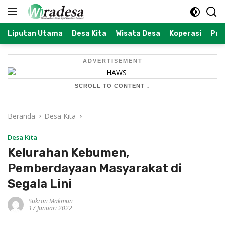
Langsung
ke
konten
Liputan Utama
Desa Kita
Wisata Desa
Koperasi
Prof
ADVERTISEMENT
SCROLL TO CONTENT ↓
Beranda
Desa Kita
Desa Kita
Kelurahan Kebumen,
Pemberdayaan Masyarakat di
Segala Lini
Sukron Makmun
17 Januari 2022