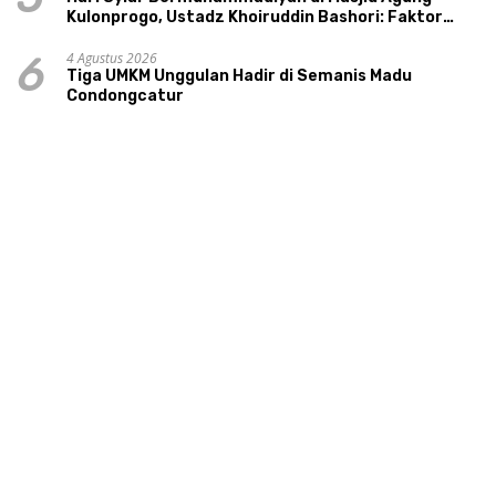
Kulonprogo, Ustadz Khoiruddin Bashori: Faktor
Utama Keluarga Sakinah Adalah Agama
4 Agustus 2026
6
Tiga UMKM Unggulan Hadir di Semanis Madu
Condongcatur