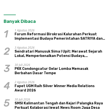
Banyak Dibaca
1 Agustus 2026
1
Forum Reformasi Birokrasi Kalurahan Perkuat
Implementasi Budaya Pemerintahan SATRIYA dan
Nilai Kepamongan DIY
3 Agustus 2026
2
Sendratari Manusuk Sima I Upit: Merawat Sejarah
Lokal, Memperkenalkan Potensi Budaya,
Pariwisata, dan Ekologi Klaten
30 Juli 2026
3
PKK Condongcatur Gelar Lomba Memasak
Berbahan Dasar Tempe
2 Agustus 2026
4
Fapet UGM Raih Silver Winner Media Relations
Award 2026
30 Juli 2026
5
SMSI Kalimantan Tengah dan Kejari Palangka Raya
Perkuat Kolaborasi lewat News Room Jaga Desa