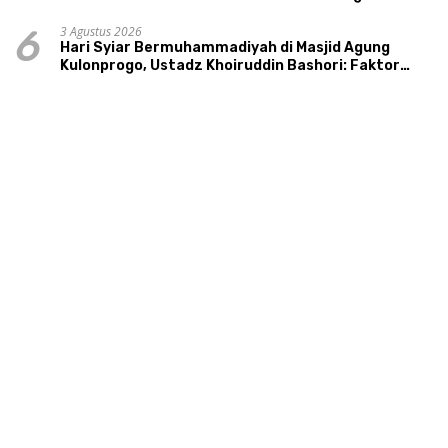
3 Agustus 2026
6
Hari Syiar Bermuhammadiyah di Masjid Agung
Kulonprogo, Ustadz Khoiruddin Bashori: Faktor
Utama Keluarga Sakinah Adalah Agama